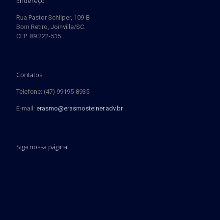
Endereço
Rua Pastor Schliper, 109-B
Bom Retiro, Joinville/SC.
CEP: 89.222-515.
Contatos
Telefone: (47) 99195-8935
E-mail:
erasmo@erasmosteiner.adv.br
Siga nossa página