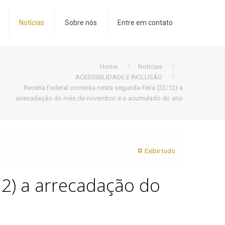
Notícias
Sobre nós
Entre em contato
Home
Notícias
ACESSIBILIDADE E INCLUSÃO
Receita Federal comenta nesta segunda-feira (22/12) a
arrecadação do mês de novembro e o acumulado do ano
Exibir tudo
12) a arrecadação do