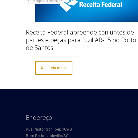
6 de agosto de 2026
Receita Federal apreende conjuntos de
partes e peças para fuzil AR-15 no Porto
de Santos
Leia mais
Endereço
Rua Pastor Schliper, 109-B
Bom Retiro, Joinville/SC.