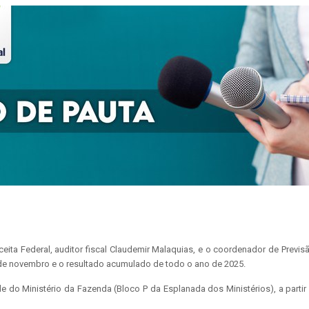
ita Federal, auditor fiscal Claudemir Malaquias, e o coordenador de Previsã
de novembro e o resultado acumulado de todo o ano de 2025.
sede do Ministério da Fazenda (Bloco P da Esplanada dos Ministérios), a part