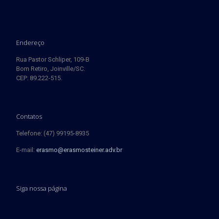
Endereço
Rua Pastor Schliper, 109-B
Bom Retiro, Joinville/SC.
CEP: 89.222-515.
Contatos
Telefone: (47) 99195-8935
E-mail:
erasmo@erasmosteiner.adv.br
Siga nossa página