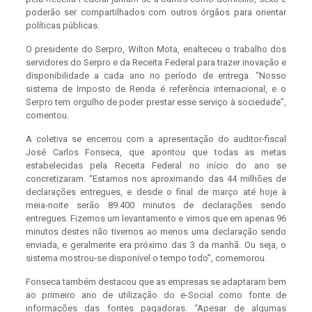
poderão ser compartilhados com outros órgãos para orientar
políticas públicas.
O presidente do Serpro, Wilton Mota, enalteceu o trabalho dos
servidores do Serpro e da Receita Federal para trazer inovação e
disponibilidade a cada ano no período de entrega. “Nosso
sistema de Imposto de Renda é referência internacional, e o
Serpro tem orgulho de poder prestar esse serviço à sociedade”,
comentou.
A coletiva se encerrou com a apresentação do auditor-fiscal
José Carlos Fonseca, que apontou que todas as metas
estabelecidas pela Receita Federal no início do ano se
concretizaram. “Estamos nos aproximando das 44 milhões de
declarações entregues, e desde o final de março até hoje à
meia-noite serão 89.400 minutos de declarações sendo
entregues. Fizemos um levantamento e vimos que em apenas 96
minutos destes não tivemos ao menos uma declaração sendo
enviada, e geralmente era próximo das 3 da manhã. Ou seja, o
sistema mostrou-se disponível o tempo todo”, comemorou.
Fonseca também destacou que as empresas se adaptaram bem
ao primeiro ano de utilização do e-Social como fonte de
informações das fontes pagadoras. “Apesar de algumas