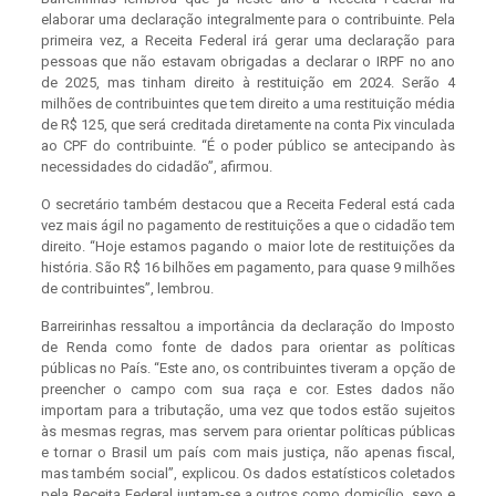
elaborar uma declaração integralmente para o contribuinte. Pela
primeira vez, a Receita Federal irá gerar uma declaração para
pessoas que não estavam obrigadas a declarar o IRPF no ano
de 2025, mas tinham direito à restituição em 2024. Serão 4
milhões de contribuintes que tem direito a uma restituição média
de R$ 125, que será creditada diretamente na conta Pix vinculada
ao CPF do contribuinte. “É o poder público se antecipando às
necessidades do cidadão”, afirmou.
O secretário também destacou que a Receita Federal está cada
vez mais ágil no pagamento de restituições a que o cidadão tem
direito. “Hoje estamos pagando o maior lote de restituições da
história. São R$ 16 bilhões em pagamento, para quase 9 milhões
de contribuintes”, lembrou.
Barreirinhas ressaltou a importância da declaração do Imposto
de Renda como fonte de dados para orientar as políticas
públicas no País. “Este ano, os contribuintes tiveram a opção de
preencher o campo com sua raça e cor. Estes dados não
importam para a tributação, uma vez que todos estão sujeitos
às mesmas regras, mas servem para orientar políticas públicas
e tornar o Brasil um país com mais justiça, não apenas fiscal,
mas também social”, explicou. Os dados estatísticos coletados
pela Receita Federal juntam-se a outros como domicílio, sexo e