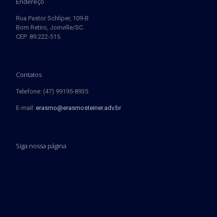
Endereço
Rua Pastor Schliper, 109-B
Bom Retiro, Joinville/SC.
CEP: 89.222-515.
Contatos
Telefone: (47) 99195-8935
E-mail:
erasmo@erasmosteiner.adv.br
Siga nossa página