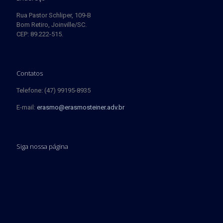
Rua Pastor Schliper, 109-B
Bom Retiro, Joinville/SC.
CEP: 89.222-515.
Contatos
Telefone: (47) 99195-8935
E-mail:
erasmo@erasmosteiner.adv.br
Siga nossa página