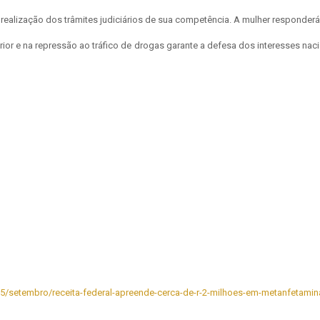
 realização dos trâmites judiciários de sua competência. A mulher responderá 
rior e na repressão ao tráfico de drogas garante a defesa dos interesses nac
025/setembro/receita-federal-apreende-cerca-de-r-2-milhoes-em-metanfetami