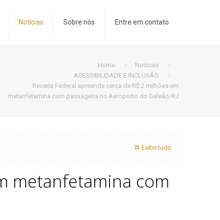
Notícias
Sobre nós
Entre em contato
Home
Notícias
ACESSIBILIDADE E INCLUSÃO
Receita Federal apreende cerca de R$ 2 milhões em
metanfetamina com passageira no Aeroporto do Galeão/RJ
Exibir tudo
 em metanfetamina com