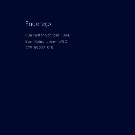
Endereço
Rua Pastor Schliper, 109-B
Bom Retiro, Joinville/SC.
CEP: 89.222-515.