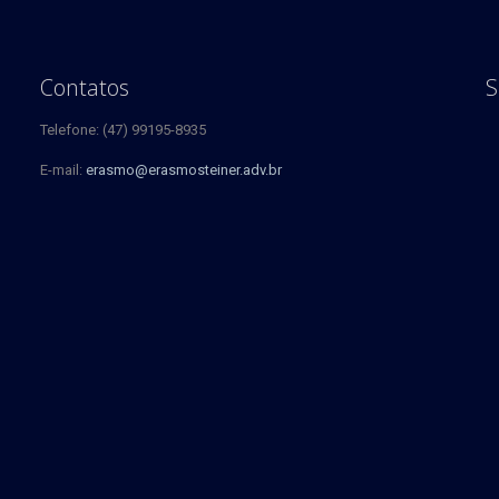
Contatos
S
Telefone: (47) 99195-8935
E-mail:
erasmo@erasmosteiner.adv.br