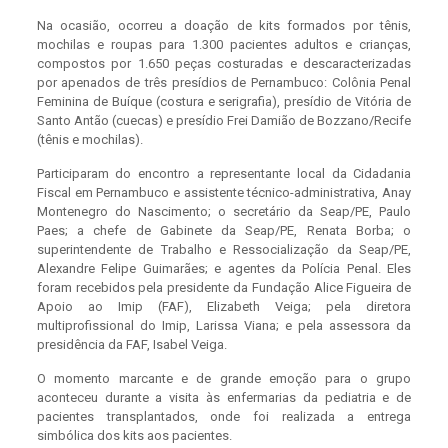
Na ocasião, ocorreu a doação de kits formados por tênis,
mochilas e roupas para 1.300 pacientes adultos e crianças,
compostos por 1.650 peças costuradas e descaracterizadas
por apenados de três presídios de Pernambuco: Colônia Penal
Feminina de Buíque (costura e serigrafia), presídio de Vitória de
Santo Antão (cuecas) e presídio Frei Damião de Bozzano/Recife
(tênis e mochilas).
Participaram do encontro a representante local da Cidadania
Fiscal em Pernambuco e assistente técnico-administrativa, Anay
Montenegro do Nascimento; o secretário da Seap/PE, Paulo
Paes; a chefe de Gabinete da Seap/PE, Renata Borba; o
superintendente de Trabalho e Ressocialização da Seap/PE,
Alexandre Felipe Guimarães; e agentes da Polícia Penal. Eles
foram recebidos pela presidente da Fundação Alice Figueira de
Apoio ao Imip (FAF), Elizabeth Veiga; pela diretora
multiprofissional do Imip, Larissa Viana; e pela assessora da
presidência da FAF, Isabel Veiga.
O momento marcante e de grande emoção para o grupo
aconteceu durante a visita às enfermarias da pediatria e de
pacientes transplantados, onde foi realizada a entrega
simbólica dos kits aos pacientes.