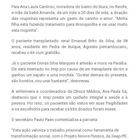
Para Ana Laura Cardoso, moradora do bairro do Ibura, no Recife,
e mãe da bebê Amanda, de um mês e 20 dias de vida, a doação
das roupinhas representa um gesto de carinho e amor: “Minha
filha está fazendo tratamento para Bronquiolite e vai usar muito
esta roupinha”.
O paciente transplantado renal Emanuel Brito da Silva, de 38
anos, residente em Pedra de Buíque, Agreste pernambucano,
recebeu o kit com gratidão.
Já o paciente Dimas Silva Marques é artesão e mora na Paraíba.
Ele está internado no Imip por causa de um transplante de rim e
ganhou um sapato e uma mochila: “Gostei demais do presente,
são bonitos, vou usar bastante”, descreveu.
A enfermeira e coordenadora da Clínica Médica, Ana Paula Sá,
destacou que o Imip presta um cuidado integral à saúde e à
pessoa. Por isso, os pacientes são vistos em suas fragilidades
e os escolhidos para receber os kits doados foram esses.
O secretário Paulo Paes contextualiza a parceria:
“Esta ação valoriza o trabalho prisional como ferramenta de
transformação social, com o Projeto Novos Passos, da Seap/PE.