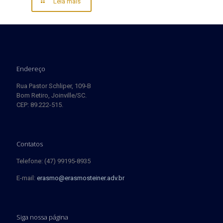
Leia mais
Endereço
Rua Pastor Schliper, 109-B
Bom Retiro, Joinville/SC.
CEP: 89.222-515.
Contatos
Telefone: (47) 99195-8935
E-mail:
erasmo@erasmosteiner.adv.br
Siga nossa página