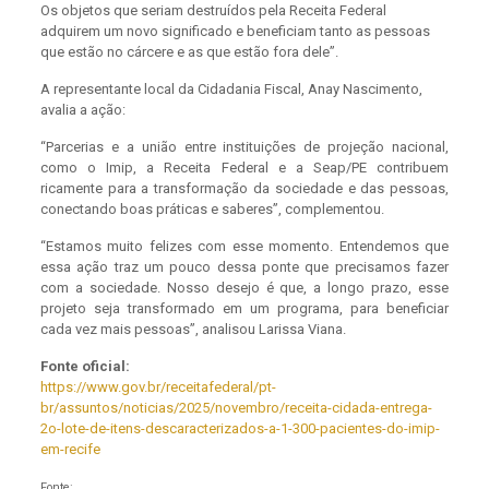
Os objetos que seriam destruídos pela Receita Federal
adquirem um novo significado e beneficiam tanto as pessoas
que estão no cárcere e as que estão fora dele”.
A representante local da Cidadania Fiscal, Anay Nascimento,
avalia a ação:
“Parcerias e a união entre instituições de projeção nacional,
como o Imip, a Receita Federal e a Seap/PE contribuem
ricamente para a transformação da sociedade e das pessoas,
conectando boas práticas e saberes”, complementou.
“Estamos muito felizes com esse momento. Entendemos que
essa ação traz um pouco dessa ponte que precisamos fazer
com a sociedade. Nosso desejo é que, a longo prazo, esse
projeto seja transformado em um programa, para beneficiar
cada vez mais pessoas”, analisou Larissa Viana.
Fonte oficial:
https://www.gov.br/receitafederal/pt-
br/assuntos/noticias/2025/novembro/receita-cidada-entrega-
2o-lote-de-itens-descaracterizados-a-1-300-pacientes-do-imip-
em-recife
Fonte: