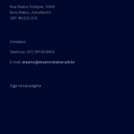
Rua Pastor Schliper, 109-B
Bom Retiro, Joinville/SC.
CEP: 89.222-515.
Contatos
Telefone: (47) 99195-8935
E-mail:
erasmo@erasmosteiner.adv.br
Siga nossa página