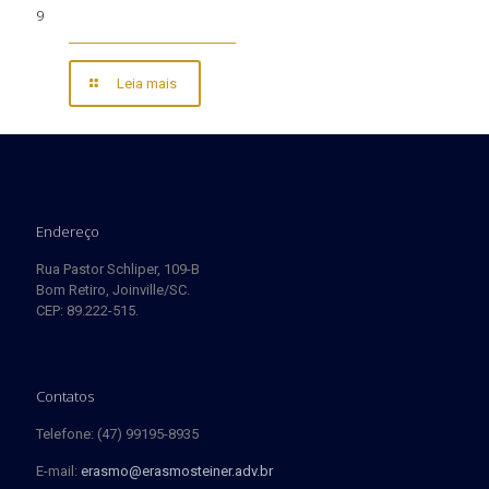
9
Leia mais
Endereço
Rua Pastor Schliper, 109-B
Bom Retiro, Joinville/SC.
CEP: 89.222-515.
Contatos
Telefone: (47) 99195-8935
E-mail:
erasmo@erasmosteiner.adv.br