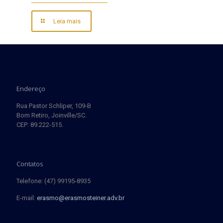
Leia mais
Endereço
Rua Pastor Schliper, 109-B
Bom Retiro, Joinville/SC.
CEP: 89.222-515.
Contatos
Telefone: (47) 99195-8935
E-mail:
erasmo@erasmosteiner.adv.br