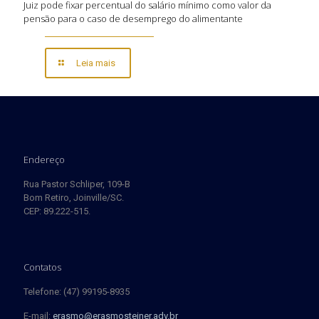
Juiz pode fixar percentual do salário mínimo como valor da
pensão para o caso de desemprego do alimentante
Leia mais
Endereço
Rua Pastor Schliper, 109-B
Bom Retiro, Joinville/SC.
CEP: 89.222-515.
Contatos
Telefone: (47) 99195-8935
E-mail:
erasmo@erasmosteiner.adv.br