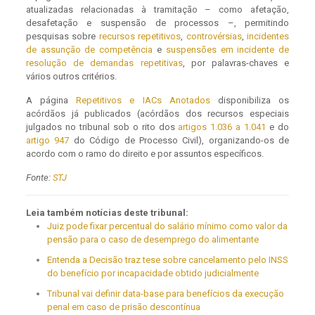
atualizadas relacionadas à tramitação – como afetação,
desafetação e suspensão de processos –, permitindo
pesquisas sobre
recursos repetitivos
,
controvérsias
,
incidentes
de assunção de competência
e
suspensões em incidente de
resolução de demandas repetitivas
, por palavras-chaves e
vários outros critérios.
A página
Repetitivos e IACs Anotados
disponibiliza os
acórdãos já publicados (acórdãos dos recursos especiais
julgados no tribunal sob o rito dos
artigos 1.036 a 1.041
e do
artigo 947
do Código de Processo Civil), organizando-os de
acordo com o ramo do direito e por assuntos específicos.
Fonte:
STJ
Leia também notícias deste tribunal:
Juiz pode fixar percentual do salário mínimo como valor da
pensão para o caso de desemprego do alimentante
Entenda a Decisão traz tese sobre cancelamento pelo INSS
do benefício por incapacidade obtido judicialmente
Tribunal vai definir data-base para benefícios da execução
penal em caso de prisão descontínua