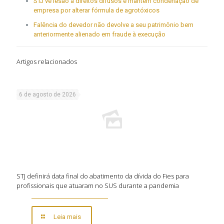
STJ vê lesão a direitos difusos e mantém condenação de
empresa por alterar fórmula de agrotóxicos
Falência do devedor não devolve a seu patrimônio bem
anteriormente alienado em fraude à execução
Artigos relacionados
6 de agosto de 2026
STJ definirá data final do abatimento da dívida do Fies para
profissionais que atuaram no SUS durante a pandemia
Leia mais