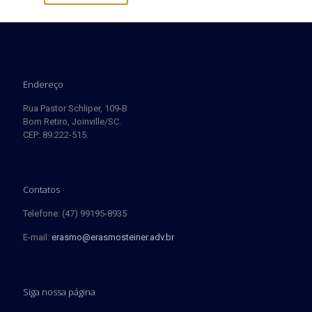
Endereço
Rua Pastor Schliper, 109-B
Bom Retiro, Joinville/SC.
CEP: 89.222-515.
Contatos
Telefone: (47) 99195-8935
E-mail:
erasmo@erasmosteiner.adv.br
Siga nossa página