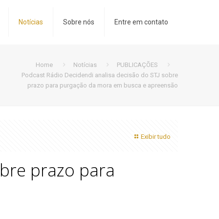
Notícias
Sobre nós
Entre em contato
Home
Notícias
PUBLICAÇÕES
Podcast Rádio Decidendi analisa decisão do STJ sobre
prazo para purgação da mora em busca e apreensão
Exibir tudo
obre prazo para