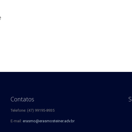
e
Contatos
S
Telefone: (47) 99195-8935
E-mail:
erasmo@erasmosteiner.adv.br