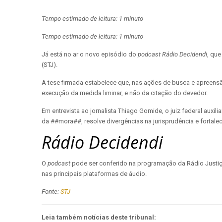
Tempo estimado de leitura: 1 minuto
Tempo estimado de leitura: 1 minuto
Já está no ar o novo episódio do
podcast Rádio Decidendi
, que
(STJ).
A tese firmada estabelece que, nas ações de busca e apreensão
execução da medida liminar, e não da citação do devedor.
Em entrevista ao jornalista Thiago Gomide, o juiz federal auxi
da ##mora##, resolve divergências na jurisprudência e fortalece
Rádio Decidendi
O
podcast
pode ser conferido na programação da Rádio Justiça
nas principais plataformas de áudio.
Fonte:
STJ
Leia também notícias deste tribunal: