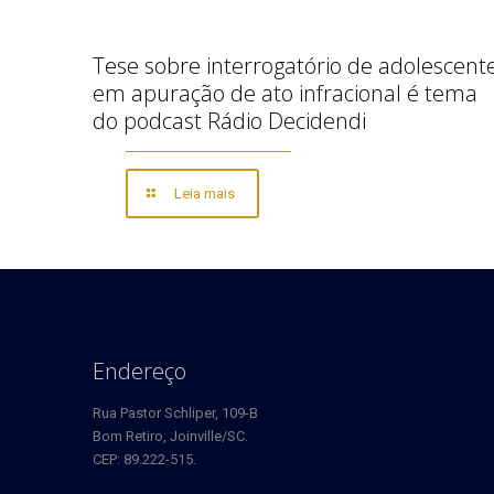
Tese sobre interrogatório de adolescent
em apuração de ato infracional é tema
do podcast Rádio Decidendi
Leia mais
Endereço
Rua Pastor Schliper, 109-B
Bom Retiro, Joinville/SC.
CEP: 89.222-515.