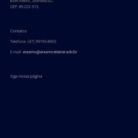
Bom Retiro, Joinville/SC.
CEP: 89.222-515.
Contatos
Telefone: (47) 99195-8935
E-mail:
erasmo@erasmosteiner.adv.br
Siga nossa página