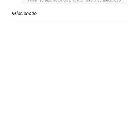
Wilian Tonezi, autor do projeto/ Mauro Schlieck/CVJ
Relacionado