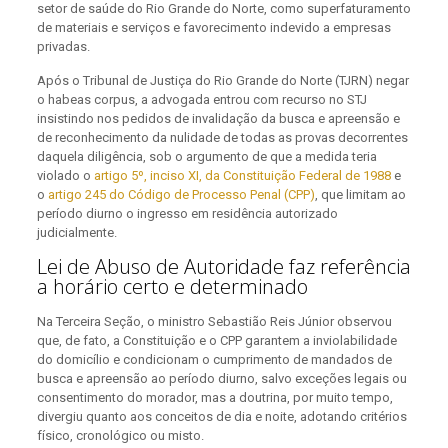
setor de saúde do Rio Grande do Norte, como superfaturamento
de materiais e serviços e favorecimento indevido a empresas
privadas.
Após o Tribunal de Justiça do Rio Grande do Norte (TJRN) negar
o habeas corpus, a advogada entrou com recurso no STJ
insistindo nos pedidos de invalidação da busca e apreensão e
de reconhecimento da nulidade de todas as provas decorrentes
daquela diligência, sob o argumento de que a medida teria
violado o
artigo 5º, inciso XI, da Constituição Federal de 1988
e
o
artigo 245 do Código de Processo Penal (CPP)
, que limitam ao
período diurno o ingresso em residência autorizado
judicialmente.
Lei de Abuso de Autoridade faz referência
a horário certo e determinado
Na Terceira Seção, o ministro Sebastião Reis Júnior observou
que, de fato, a Constituição e o CPP garantem a inviolabilidade
do domicílio e condicionam o cumprimento de mandados de
busca e apreensão ao período diurno, salvo exceções legais ou
consentimento do morador, mas a doutrina, por muito tempo,
divergiu quanto aos conceitos de dia e noite, adotando critérios
físico, cronológico ou misto.