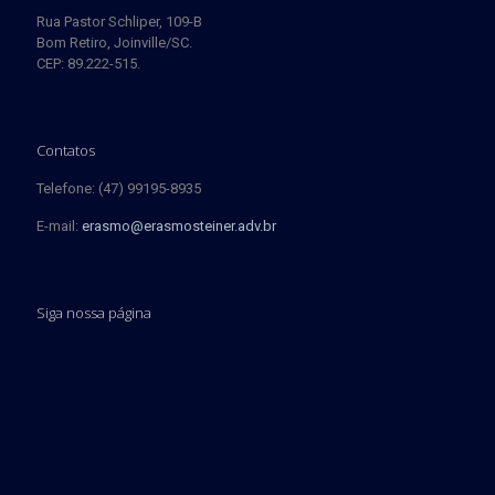
Rua Pastor Schliper, 109-B
Bom Retiro, Joinville/SC.
CEP: 89.222-515.
Contatos
Telefone: (47) 99195-8935
E-mail:
erasmo@erasmosteiner.adv.br
Siga nossa página