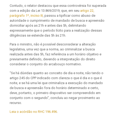
Contudo, o relator destacou que essa controvérsia foi superada
com a edição da Lei 13.869/2019, que, em seu
artigo 22,
parágrafo 1º, inciso III
, passou a tipificar como abuso de
autoridade o cumprimento de mandado de busca e apreensão
domiciliar após as 21h e antes das 5h, delimitando
expressamente que o período lícito para a realização dessas
diligências se estende das 5h às 21h.
Para o ministro, não é possível desconsiderar a alteração
legislativa, uma vez que a norma, ao criminalizar a busca
realizada antes das 5h, faz referência a um horário objetivo e
previamente definido, devendo a interpretação do direito
considerar o conjunto do arcabouço normativo.
"Se há dúvidas quanto ao conceito de dia e noite, não tendo o
artigo 245 do CPP indicado com clareza o que é dia e o que é
noite, e se há uma lei que criminaliza a execução do mandado
de busca e apreensão fora do horário determinado e certo,
deve, portanto, o primeiro dispositivo ser compreendido em
conjunto com o segundo", concluiu ao negar provimento ao
recurso.
Leia o acórdão no RHC 196.496
.