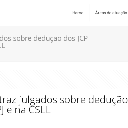
Home
Áreas de atuação
gados sobre dedução dos JCP
LL
 traz julgados sobre dedução
J e na CSLL