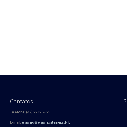
Contatos
S
Telefone: (47) 99195-8935
E-mail:
erasmo@erasmosteiner.adv.br