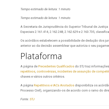
Tempo estimado de leitura: 1 minuto
Tempo estimado de leitura: 1 minuto
A Secretaria de Jurisprudência do Superior Tribunal de Justiç
Especiais 2.161.414, 2.162.248, 2.162.629 e 2.163.735, classif
Os acórdãos estabelecem a possibilidade de dedução dos juro
anterior ao da decisão assemblear que autoriza o seu pagame
Plataforma
A página de
Precedentes Qualificados
do STJ traz informações
repetitivos
,
controvérsias
,
incidentes de assunção de competê
chaves e vários outros critérios.
A página
Repetitivos e IACs Anotados
disponibiliza os acórdão
Processo Civil), organizando-os de acordo com o ramo do dire
Fonte:
STJ