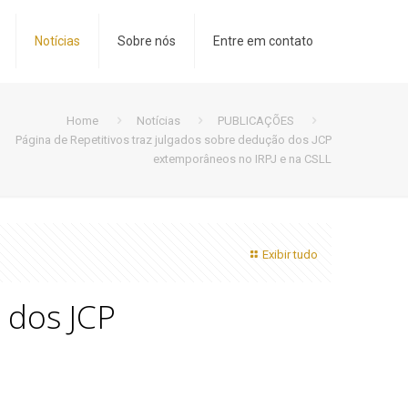
Notícias
Sobre nós
Entre em contato
Home
Notícias
PUBLICAÇÕES
Página de Repetitivos traz julgados sobre dedução dos JCP
extemporâneos no IRPJ e na CSLL
Exibir tudo
 dos JCP