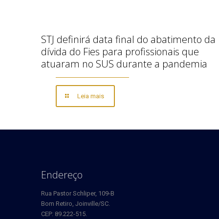
STJ definirá data final do abatimento da
dívida do Fies para profissionais que
atuaram no SUS durante a pandemia
Leia mais
Endereço
Rua Pastor Schliper, 109-B
Bom Retiro, Joinville/SC.
CEP: 89.222-515.