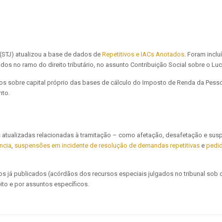
a (STJ) atualizou a base de dados de
Repetitivos e IACs Anotados
. Foram incl
icados no ramo do direito tributário, no assunto Contribuição Social sobre o L
s sobre capital próprio das bases de cálculo do Imposto de Renda da Pesso
nto.
 atualizadas relacionadas à tramitação – como afetação, desafetação e su
ncia
,
suspensões em incidente de resolução de demandas repetitivas
e
pedid
s já publicados (acórdãos dos recursos especiais julgados no tribunal sob o
ito e por assuntos específicos.