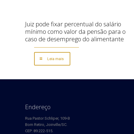
Juiz pode fixar percentual do salário
mínimo como valor da pensão para o
caso de desemprego do alimentante
Leia mais
Endereço
Rua Pastor Schliper, 109-B
Bom Retiro, Joinville/SC.
CEP: 89.222-515.