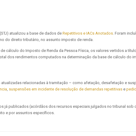
a (STJ) atualizou a base de dados de
Repetitivos e IACs Anotados
. Foram incl
mo do direito tributário, no assunto imposto de renda.
e cálculo do Imposto de Renda da Pessoa Física, os valores vertidos a títul
 total dos rendimentos computados na determinação da base de cálculo do i
 atualizadas relacionadas à tramitação – como afetação, desafetação e su
ncia
,
suspensões em incidente de resolução de demandas repetitivas
e
pedid
s já publicados (acórdãos dos recursos especiais julgados no tribunal sob o
ito e por assuntos específicos.