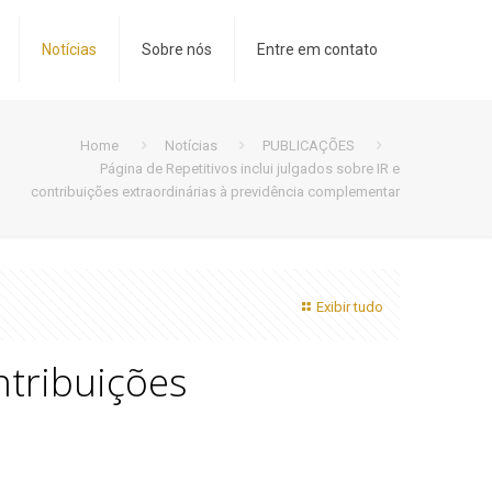
Notícias
Sobre nós
Entre em contato
Home
Notícias
PUBLICAÇÕES
Página de Repetitivos inclui julgados sobre IR e
contribuições extraordinárias à previdência complementar
Exibir tudo
ntribuições