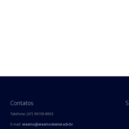
Contatos
S
Telefone: (47) 99195-8935
E-mail:
erasmo@erasmosteiner.adv.br