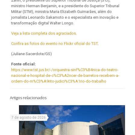
Zanin, o presidente do Superior Tribunal de Justiça (STJ),
ministro Herman Benjamin, e a presidente do Superior Tribunal
Militar (STM), ministra Maria Elizabeth Guimarães, além do
jornalista Leonardo Sakamoto e o especialista em inovação e
transformação digital Walter Longo.
Veja a lista completa dos agraciados.
Confira as fotos do evento no Flickr oficial do TST
.
(Juliane Sacerdote/GS)
Fonte oficial:
https://www.tst.jus.br/-/orquestra-sinf%C3%B4nica-do-teatro-
nacional-e-hospital-de-c%C3%A2ncer-de-barretos-recebem-a-
ordem-do-m%C3%A9rito-judici%C3%A1rio-do-trabalho
Artigos relacionados
7 de agosto de 2026