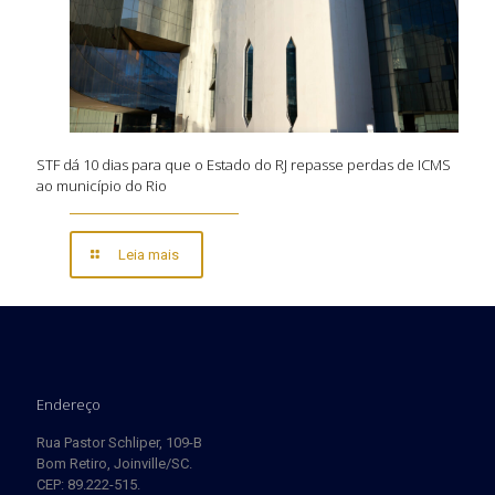
STF dá 10 dias para que o Estado do RJ repasse perdas de ICMS
ao município do Rio
Leia mais
Endereço
Rua Pastor Schliper, 109-B
Bom Retiro, Joinville/SC.
CEP: 89.222-515.