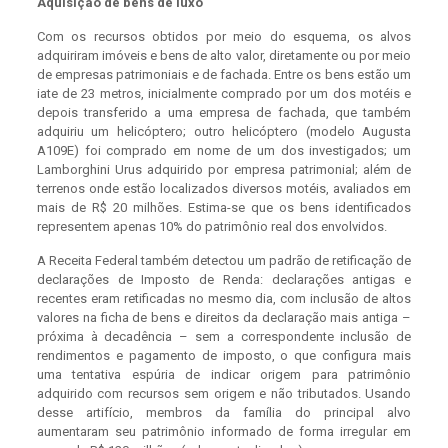
Aquisição de bens de luxo
Com os recursos obtidos por meio do esquema, os alvos
adquiriram imóveis e bens de alto valor, diretamente ou por meio
de empresas patrimoniais e de fachada. Entre os bens estão um
iate de 23 metros, inicialmente comprado por um dos motéis e
depois transferido a uma empresa de fachada, que também
adquiriu um helicóptero; outro helicóptero (modelo Augusta
A109E) foi comprado em nome de um dos investigados; um
Lamborghini Urus adquirido por empresa patrimonial; além de
terrenos onde estão localizados diversos motéis, avaliados em
mais de R$ 20 milhões. Estima-se que os bens identificados
representem apenas 10% do patrimônio real dos envolvidos.
A Receita Federal também detectou um padrão de retificação de
declarações de Imposto de Renda: declarações antigas e
recentes eram retificadas no mesmo dia, com inclusão de altos
valores na ficha de bens e direitos da declaração mais antiga –
próxima à decadência – sem a correspondente inclusão de
rendimentos e pagamento de imposto, o que configura mais
uma tentativa espúria de indicar origem para patrimônio
adquirido com recursos sem origem e não tributados. Usando
desse artifício, membros da família do principal alvo
aumentaram seu patrimônio informado de forma irregular em