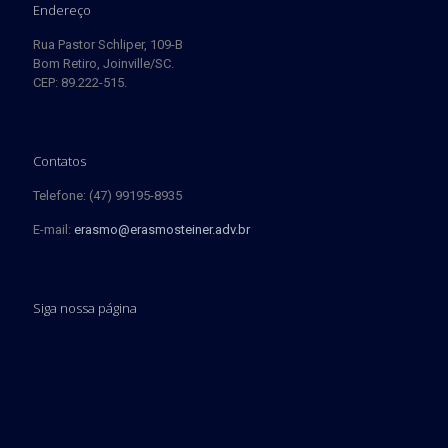
Endereço
Rua Pastor Schliper, 109-B
Bom Retiro, Joinville/SC.
CEP: 89.222-515.
Contatos
Telefone: (47) 99195-8935
E-mail:
erasmo@erasmosteiner.adv.br
Siga nossa página