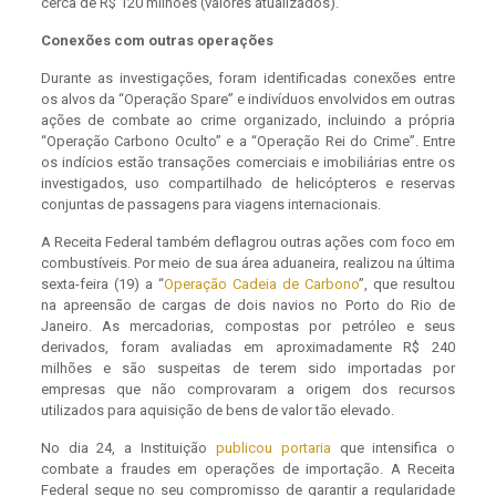
cerca de R$ 120 milhões (valores atualizados).
Conexões com outras operações
Durante as investigações, foram identificadas conexões entre
os alvos da “Operação Spare” e indivíduos envolvidos em outras
ações de combate ao crime organizado, incluindo a própria
“Operação Carbono Oculto” e a “Operação Rei do Crime”. Entre
os indícios estão transações comerciais e imobiliárias entre os
investigados, uso compartilhado de helicópteros e reservas
conjuntas de passagens para viagens internacionais.
A Receita Federal também deflagrou outras ações com foco em
combustíveis. Por meio de sua área aduaneira, realizou na última
sexta-feira (19) a “
Operação Cadeia de Carbono
”, que resultou
na apreensão de cargas de dois navios no Porto do Rio de
Janeiro. As mercadorias, compostas por petróleo e seus
derivados, foram avaliadas em aproximadamente R$ 240
milhões e são suspeitas de terem sido importadas por
empresas que não comprovaram a origem dos recursos
utilizados para aquisição de bens de valor tão elevado.
No dia 24, a Instituição
publicou portaria
que intensifica o
combate a fraudes em operações de importação. A Receita
Federal segue no seu compromisso de garantir a regularidade