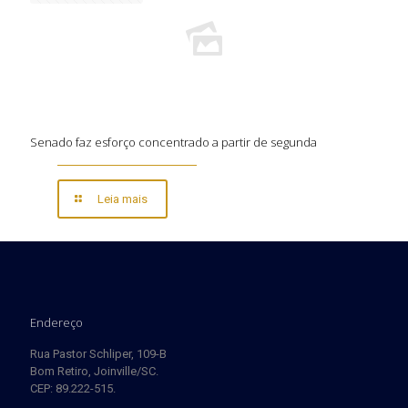
Senado faz esforço concentrado a partir de segunda
Leia mais
Endereço
Rua Pastor Schliper, 109-B
Bom Retiro, Joinville/SC.
CEP: 89.222-515.