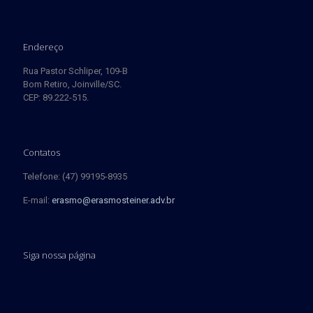
Endereço
Rua Pastor Schliper, 109-B
Bom Retiro, Joinville/SC.
CEP: 89.222-515.
Contatos
Telefone: (47) 99195-8935
E-mail:
erasmo@erasmosteiner.adv.br
Siga nossa página