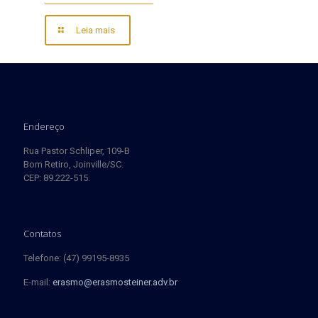
Leia mais
Endereço
Rua Pastor Schliper, 109-B
Bom Retiro, Joinville/SC.
CEP: 89.222-515.
Contatos
Telefone: (47) 99195-8935
E-mail:
erasmo@erasmosteiner.adv.br