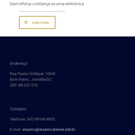
Davi reforça confiança na urna eletrônica
Leia mais
Endereço
Rua Pastor Schliper, 109-B
Bom Retiro, Joinville/SC.
CEP: 89.222-515.
Contatos
Telefone: (47) 99195-8935
E-mail:
erasmo@erasmosteiner.adv.br