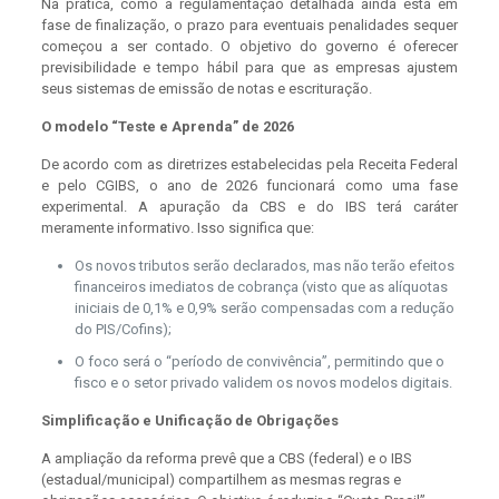
Na prática, como a regulamentação detalhada ainda está em
fase de finalização, o prazo para eventuais penalidades sequer
começou a ser contado. O objetivo do governo é oferecer
previsibilidade e tempo hábil para que as empresas ajustem
seus sistemas de emissão de notas e escrituração.
O modelo “Teste e Aprenda” de 2026
De acordo com as diretrizes estabelecidas pela Receita Federal
e pelo CGIBS, o ano de 2026 funcionará como uma fase
experimental. A apuração da CBS e do IBS terá caráter
meramente informativo. Isso significa que:
Os novos tributos serão declarados, mas não terão efeitos
financeiros imediatos de cobrança (visto que as alíquotas
iniciais de 0,1% e 0,9% serão compensadas com a redução
do PIS/Cofins);
O foco será o “período de convivência”, permitindo que o
fisco e o setor privado validem os novos modelos digitais.
Simplificação e Unificação de Obrigações
A ampliação da reforma prevê que a CBS (federal) e o IBS
(estadual/municipal) compartilhem as mesmas regras e