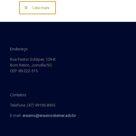
Leia mais
Endereço
Rua Pastor Schliper, 109-B
Bom Retiro, Joinville/SC.
CEP: 89.222-515.
Contatos
Telefone: (47) 99195-8935
E-mail:
erasmo@erasmosteiner.adv.br