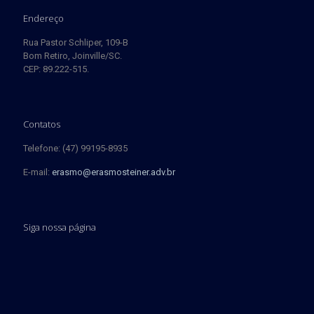
Endereço
Rua Pastor Schliper, 109-B
Bom Retiro, Joinville/SC.
CEP: 89.222-515.
Contatos
Telefone: (47) 99195-8935
E-mail:
erasmo@erasmosteiner.adv.br
Siga nossa página