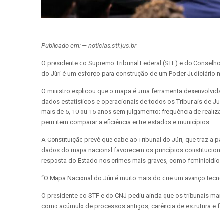
Publicado em: — noticias.stf.jus.br
O presidente do Supremo Tribunal Federal (STF) e do Conselho 
do Júri é um esforço para construção de um Poder Judiciário ma
O ministro explicou que o mapa é uma ferramenta desenvolvida 
dados estatísticos e operacionais de todos os Tribunais de J
mais de 5, 10 ou 15 anos sem julgamento; frequência de reali
permitem comparar a eficiência entre estados e municípios.
A Constituição prevê que cabe ao Tribunal do Júri, que traz a 
dados do mapa nacional favorecem os princípios constituciona
resposta do Estado nos crimes mais graves, como feminicídio
“O Mapa Nacional do Júri é muito mais do que um avanço tecnol
O presidente do STF e do CNJ pediu ainda que os tribunais ma
como acúmulo de processos antigos, carência de estrutura e f