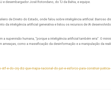
J e desembargador José Rotondano, do TJ da Bahia, e equipe.
leiro de Direito do Estado, onde falou sobre inteligência artificial. Barroso di
o da inteligência artificial generativa e listou os recursos de IA desenvolvid
a supervisão humana, “porque a inteligência artificial também erra”. O mini
ameaças, como a massificação da desinformação e a manipulação da realida
o-stf-e-do-cnj-diz-que-mapa-nacional-do-juri-e-esforco-para-construir-justica-