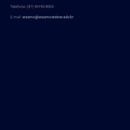
Telefone: (47) 99195-8935
E-mail:
erasmo@erasmosteiner.adv.br