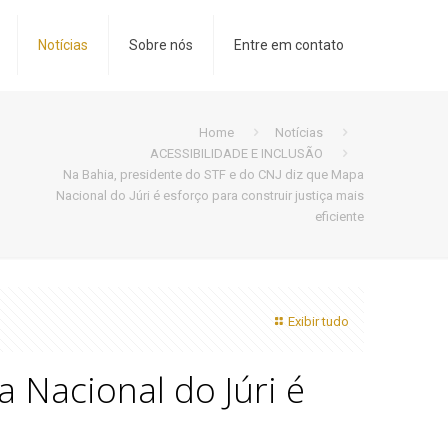
Notícias
Sobre nós
Entre em contato
Home
Notícias
ACESSIBILIDADE E INCLUSÃO
Na Bahia, presidente do STF e do CNJ diz que Mapa
Nacional do Júri é esforço para construir justiça mais
eficiente
Exibir tudo
 Nacional do Júri é