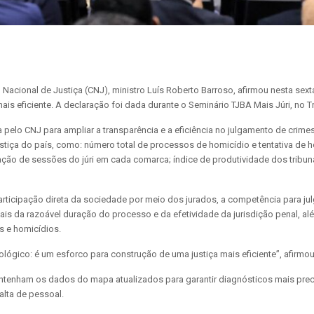
Nacional de Justiça (CNJ), ministro Luís Roberto Barroso, afirmou nesta sext
is eficiente. A declaração foi dada durante o Seminário TJBA Mais Júri, no T
pelo CNJ para ampliar a transparência e a eficiência no julgamento de crimes
ustiça do país, como: número total de processos de homicídio e tentativa de
zação de sessões do júri em cada comarca; índice de produtividade dos trib
participação direta da sociedade por meio dos jurados, a competência para ju
is da razoável duração do processo e da efetividade da jurisdição penal, a
s e homicídios.
ógico: é um esforco para construção de uma justiça mais eficiente”, afirmou
ntenham os dados do mapa atualizados para garantir diagnósticos mais precis
alta de pessoal.