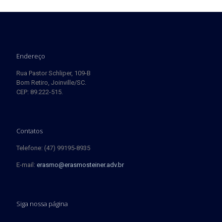
Endereço
Rua Pastor Schliper, 109-B
Bom Retiro, Joinville/SC.
CEP: 89.222-515.
Contatos
Telefone: (47) 99195-8935
E-mail:
erasmo@erasmosteiner.adv.br
Siga nossa página