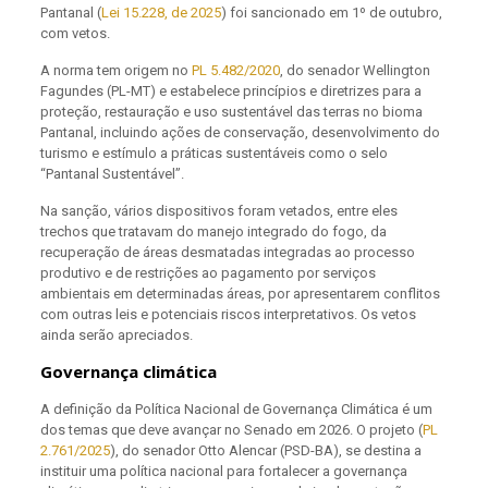
Pantanal (
Lei 15.228, de 2025
) foi sancionado em 1º de outubro,
com vetos.
A norma tem origem no
PL 5.482/2020
, do senador Wellington
Fagundes (PL-MT) e estabelece princípios e diretrizes para a
proteção, restauração e uso sustentável das terras no bioma
Pantanal, incluindo ações de conservação, desenvolvimento do
turismo e estímulo a práticas sustentáveis como o selo
“Pantanal Sustentável”.
Na sanção, vários dispositivos foram vetados, entre eles
trechos que tratavam do manejo integrado do fogo, da
recuperação de áreas desmatadas integradas ao processo
produtivo e de restrições ao pagamento por serviços
ambientais em determinadas áreas, por apresentarem conflitos
com outras leis e potenciais riscos interpretativos. Os vetos
ainda serão apreciados.
Governança climática
A definição da Política Nacional de Governança Climática é um
dos temas que deve avançar no Senado em 2026. O projeto (
PL
2.761/2025
), do senador Otto Alencar (PSD-BA), se destina a
instituir uma política nacional para fortalecer a governança