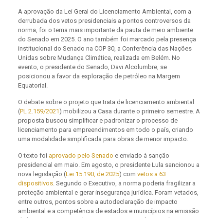
A aprovação da Lei Geral do Licenciamento Ambiental, com a
derrubada dos vetos presidenciais a pontos controversos da
norma, foi o tema mais importante da pauta de meio ambiente
do Senado em 2025. O ano também foi marcado pela presença
institucional do Senado na COP 30, a Conferência das Nações
Unidas sobre Mudança Climática, realizada em Belém. No
evento, o presidente do Senado, Davi Alcolumbre, se
posicionou a favor da exploração de petróleo na Margem
Equatorial.
O debate sobre o projeto que trata de licenciamento ambiental
(
PL 2.159/2021
) mobilizou a Casa durante o primeiro semestre. A
proposta buscou simplificar e padronizar o processo de
licenciamento para empreendimentos em todo o país, criando
uma modalidade simplificada para obras de menor impacto.
O texto foi
aprovado pelo Senado
e enviado à sanção
presidencial em maio. Em agosto, o presidente Lula sancionou a
nova legislação (
Lei 15.190, de 2025
) com
vetos a 63
dispositivos
. Segundo o Executivo, a norma poderia fragilizar a
proteção ambiental e gerar insegurança jurídica. Foram vetados,
entre outros, pontos sobre a autodeclaração de impacto
ambiental e a competência de estados e municípios na emissão