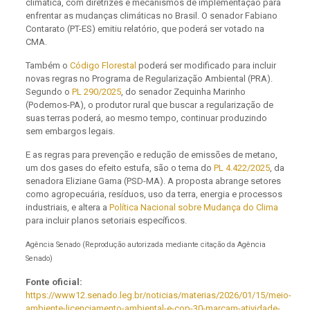
climática, com diretrizes e mecanismos de implementação para
enfrentar as mudanças climáticas no Brasil. O senador Fabiano
Contarato (PT-ES) emitiu relatório, que poderá ser votado na
CMA.
Também o
Código Florestal
poderá ser modificado para incluir
novas regras no Programa de Regularização Ambiental (PRA).
Segundo o
PL 290/2025
, do senador Zequinha Marinho
(Podemos-PA), o produtor rural que buscar a regularização de
suas terras poderá, ao mesmo tempo, continuar produzindo
sem embargos legais.
E as regras para prevenção e redução de emissões de metano,
um dos gases do efeito estufa, são o tema do
PL 4.422/2025
, da
senadora Eliziane Gama (PSD-MA). A proposta abrange setores
como agropecuária, resíduos, uso da terra, energia e processos
industriais, e altera a
Política Nacional sobre Mudança do Clima
para incluir planos setoriais específicos.
Agência Senado (Reprodução autorizada mediante citação da Agência
Senado)
Fonte oficial:
https://www12.senado.leg.br/noticias/materias/2026/01/15/meio-
ambiente-licenciamento-ambiental-e-cop-30-marcam-atividade-