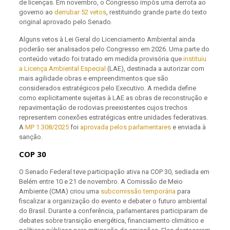
de licenças. Em novembro, o Congresso impôs uma derrota ao
governo ao
derrubar 52 vetos
, restituindo grande parte do texto
original aprovado pelo Senado.
Alguns vetos à Lei Geral do Licenciamento Ambiental ainda
poderão ser analisados pelo Congresso em 2026. Uma parte do
conteúdo vetado foi tratado em medida provisória que
instituiu
a Licença Ambiental Especial
(LAE), destinada a autorizar com
mais agilidade obras e empreendimentos que são
considerados estratégicos pelo Executivo. A medida define
como explicitamente sujeitas à LAE as obras de reconstrução e
repavimentação de rodovias preexistentes cujos trechos
representem conexões estratégicas entre unidades federativas.
A
MP 1.308/2025
foi
aprovada pelos parlamentares
e enviada à
sanção.
COP 30
O Senado Federal teve participação ativa na COP 30, sediada em
Belém entre 10 e 21 de novembro. A Comissão de Meio
Ambiente (CMA) criou uma
subcomissão temporária
para
fiscalizar a organização do evento e debater o futuro ambiental
do Brasil. Durante a conferência, parlamentares participaram de
debates sobre transição energética, financiamento climático e