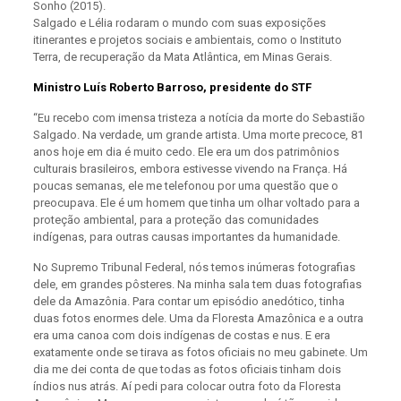
Sonho (2015).
Salgado e Lélia rodaram o mundo com suas exposições
itinerantes e projetos sociais e ambientais, como o Instituto
Terra, de recuperação da Mata Atlântica, em Minas Gerais.
Ministro Luís Roberto Barroso, presidente do STF
“Eu recebo com imensa tristeza a notícia da morte do Sebastião
Salgado. Na verdade, um grande artista. Uma morte precoce, 81
anos hoje em dia é muito cedo. Ele era um dos patrimônios
culturais brasileiros, embora estivesse vivendo na França. Há
poucas semanas, ele me telefonou por uma questão que o
preocupava. Ele é um homem que tinha um olhar voltado para a
proteção ambiental, para a proteção das comunidades
indígenas, para outras causas importantes da humanidade.
No Supremo Tribunal Federal, nós temos inúmeras fotografias
dele, em grandes pôsteres. Na minha sala tem duas fotografias
dele da Amazônia. Para contar um episódio anedótico, tinha
duas fotos enormes dele. Uma da Floresta Amazônica e a outra
era uma canoa com dois indígenas de costas e nus. E era
exatamente onde se tirava as fotos oficiais no meu gabinete. Um
dia me dei conta de que todas as fotos oficiais tinham dois
índios nus atrás. Aí pedi para colocar outra foto da Floresta