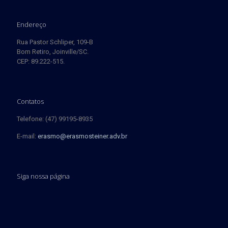
Endereço
Rua Pastor Schliper, 109-B
Bom Retiro, Joinville/SC.
CEP: 89.222-515.
Contatos
Telefone: (47) 99195-8935
E-mail:
erasmo@erasmosteiner.adv.br
Siga nossa página