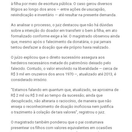
à filha por meio de escritura pública. O caso gerou diversos
litígios ao longo dos anos — entre ações de usucapião,
reivindicação e inventário — até resultar na presente demanda.
Ao analisar o processo, o juiz destacou que não há dúvidas
sobre a intenção do doador em transferir o bem à filha, em ato
formalizado conforme exige a lei. O magistrado observou ainda
que, mesmo após o falecimento da donatária, o pai jamais
tentou desfazer a doação que ele próprio havia realizado.
O juízo explicou que o direito sucessório assegura aos
herdeiros necessários metade do patrimônio deixado pelo
falecido. Contudo, o valor envolvido na liberalidade — cerca de
R$ 3 mil em cruzeiros dos anos 1970 —, atualizado até 2013, é
considerado irrisório.
“Estamos falando em
quantum
que, atualizado, se aproxima de
R$ 2 mil ou R$ 3 mil ao tempo da sucessão; ainda que
decuplicado, não alteraria o raciocínio, de maneira que não
enseja o reconhecimento de doação inoficiosa nem justifica
o trazimento à colação de tais valores”, registrou o juiz.
O magistrado também ponderou que o pai costumava
presentear os filhos com valores equivalentes em ocasiões