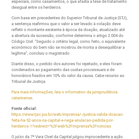
especiais, como casamentos, o que afasta a tese de tratamento
desigual entre os herdeiros.
Com base em precedentes do Superior Tribunal de Justiça (STJ),
a sentença reafirmou que o valor a ser levado à colação deve
refletir o montante existente à época da doação, atualizado até
a abertura da sucessão, conforme determina o artigo 2.004 do
Código Civil. “Seguido o critério legal, como feito, o equivalente
econômico do bem não se mostrou de monta a desequilibrar a
legítima”, concluiu o magistrado.
Diante disso, o pedido dos autores foi rejeitado, e eles foram
condenados ao pagamento das custas processuais e de
honorários fixados em 10% do valor da causa. Cabe recurso ao
Tribunal de Justiça.
Para mais informações, leia o informativo da jurisprudência
catarinense
.
Fonte oficial:
https://www.tjsc.jus.br/web/imprensa/-/justica-valida-doacao-
feita-ha-52-anos-na-capital-e-nega-anulacao-pedida-por-
herdeiros-1?redirect=%2Fweb%2Fimprensa%2Fnoticias
O juízo da 7ª Vara Cível da Capital julgou improcedente a ação