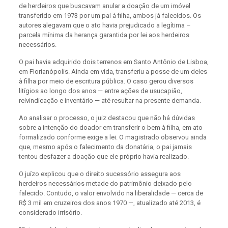
de herdeiros que buscavam anular a doação de um imóvel
transferido em 1973 por um pai à filha, ambos já falecidos. Os
autores alegavam que o ato havia prejudicado a legítima –
parcela mínima da herança garantida por lei aos herdeiros
necessários.
O pai havia adquirido dois terrenos em Santo Antônio de Lisboa,
em Florianópolis. Ainda em vida, transferiu a posse de um deles
à filha por meio de escritura pública. O caso gerou diversos
litígios ao longo dos anos — entre ações de usucapião,
reivindicação e inventário — até resultar na presente demanda.
Ao analisar o processo, o juiz destacou que não há dúvidas
sobre a intenção do doador em transferir o bem à filha, em ato
formalizado conforme exige a lei. O magistrado observou ainda
que, mesmo após o falecimento da donatária, o pai jamais
tentou desfazer a doação que ele próprio havia realizado.
O juízo explicou que o direito sucessório assegura aos
herdeiros necessários metade do patrimônio deixado pelo
falecido. Contudo, o valor envolvido na liberalidade — cerca de
R$ 3 mil em cruzeiros dos anos 1970 —, atualizado até 2013, é
considerado irrisório.