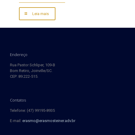
Leia mais
Endereço
Rua Pastor Schliper, 109-B
Bom Retiro, Joinville/SC.
CEP: 89.222-515.
Contatos
Telefone: (47) 99195-8935
E-mail:
erasmo@erasmosteiner.adv.br