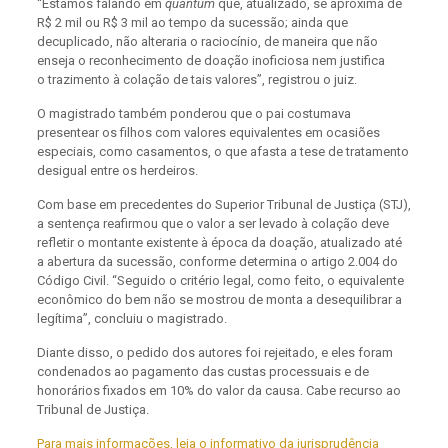
“Estamos falando em
quantum
que, atualizado, se aproxima de
R$ 2 mil ou R$ 3 mil ao tempo da sucessão; ainda que
decuplicado, não alteraria o raciocínio, de maneira que não
enseja o reconhecimento de doação inoficiosa nem justifica
o trazimento à colação de tais valores”, registrou o juiz.
O magistrado também ponderou que o pai costumava
presentear os filhos com valores equivalentes em ocasiões
especiais, como casamentos, o que afasta a tese de tratamento
desigual entre os herdeiros.
Com base em precedentes do Superior Tribunal de Justiça (STJ),
a sentença reafirmou que o valor a ser levado à colação deve
refletir o montante existente à época da doação, atualizado até
a abertura da sucessão, conforme determina o artigo 2.004 do
Código Civil. “Seguido o critério legal, como feito, o equivalente
econômico do bem não se mostrou de monta a desequilibrar a
legítima”, concluiu o magistrado.
Diante disso, o pedido dos autores foi rejeitado, e eles foram
condenados ao pagamento das custas processuais e de
honorários fixados em 10% do valor da causa. Cabe recurso ao
Tribunal de Justiça.
Para mais informações, leia o informativo da jurisprudência