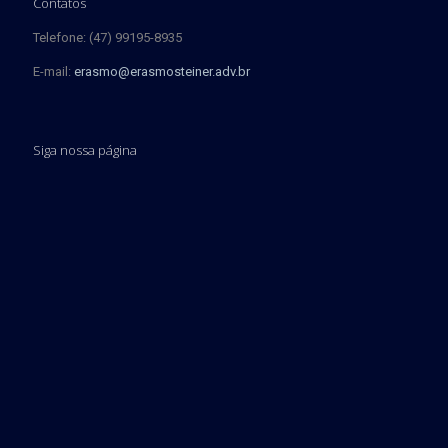
Contatos
Telefone: (47) 99195-8935
E-mail:
erasmo@erasmosteiner.adv.br
Siga nossa página