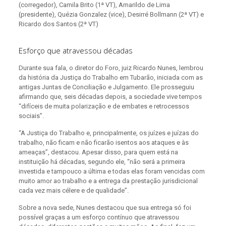
(corregedor), Camila Brito (1ª VT), Amarildo de Lima
(presidente), Quézia Gonzalez (vice), Desirré Bollmann (2ª VT) e
Ricardo dos Santos (2ª VT)
Esforço que atravessou décadas
Durante sua fala, o diretor do Foro, juiz Ricardo Nunes, lembrou
da história da Justiça do Trabalho em Tubarão, iniciada com as
antigas Juntas de Conciliação e Julgamento. Ele prosseguiu
afirmando que, seis décadas depois, a sociedade vive tempos
“difíceis de muita polarização e de embates e retrocessos
sociais”.
“A Justiça do Trabalho e, principalmente, os juízes e juízas do
trabalho, não ficam e não ficarão isentos aos ataques e às
ameaças”, destacou. Apesar disso, para quem está na
instituição há décadas, segundo ele, “não será a primeira
investida e tampouco a última e todas elas foram vencidas com
muito amor ao trabalho e a entrega da prestação jurisdicional
cada vez mais célere e de qualidade”.
Sobre a nova sede, Nunes destacou que sua entrega só foi
possível graças a um esforço contínuo que atravessou