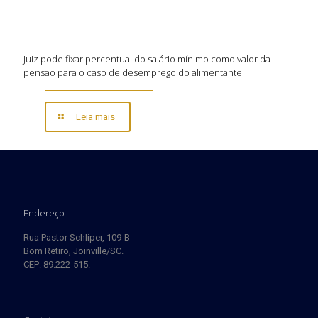
Juiz pode fixar percentual do salário mínimo como valor da
pensão para o caso de desemprego do alimentante
Leia mais
Endereço
Rua Pastor Schliper, 109-B
Bom Retiro, Joinville/SC.
CEP: 89.222-515.