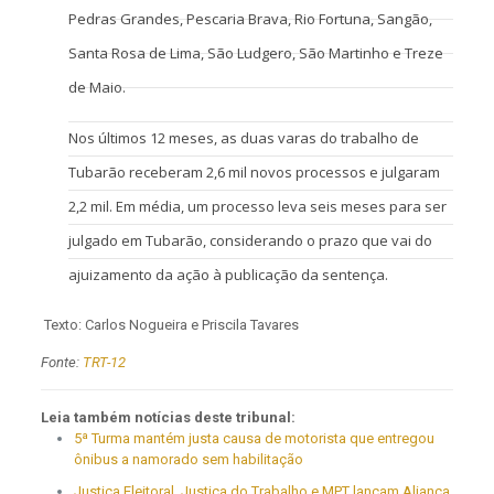
Pedras Grandes, Pescaria Brava, Rio Fortuna, Sangão,
Santa Rosa de Lima, São Ludgero, São Martinho e Treze
de Maio.
Nos últimos 12 meses, as duas varas do trabalho de
Tubarão receberam 2,6 mil novos processos e julgaram
2,2 mil. Em média, um processo leva seis meses para ser
julgado em Tubarão, considerando o prazo que vai do
ajuizamento da ação à publicação da sentença.
Texto: Carlos Nogueira e Priscila Tavares
Fonte:
TRT-12
Leia também notícias deste tribunal:
5ª Turma mantém justa causa de motorista que entregou
ônibus a namorado sem habilitação
Justiça Eleitoral, Justiça do Trabalho e MPT lançam Aliança