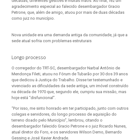
décadas, diferentes gestões e muitas mãos. Ao final, fez um
agradecimento especial ao falecido desembargador Gracio
Petrone, que, além de amigo, atuou por mais de duas décadas
como juiz no município.
Nova unidade era uma demanda antiga da comunidade, já que a
sede atual sofria com problemas estruturais
Longo processo
O corregedor do TRT-SC, desembargador Narbal Antônio de
Mendonça Fileti, atuou no Fórum de Tubarão por 30 dos 39 anos
que dedicou à Justiça do Trabalho. Disse ter testemunhado e
vivenciado as dificuldades da sede antiga, um imóvel construído
na década de 1970 que, segundo ele, cumpriu sua missão, mas
hoje está “disfuncional”.
“Por isso, me sinto honrado em ter participado, junto com outros
colegas e servidores, do longo processo de aquisição do
terreno doado pelo Município”, lembrou, citando o
desembargador falecido Gracio Petrone e o juiz Ricardo Nunes,
atual diretor do Foro, e os servidores Wilson Demo, Bernardo
Gessing e José Xavier Andrade.