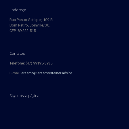
Endereço
Rua Pastor Schliper, 109-B
Bom Retiro, Joinville/SC.
CEP: 89.222-515.
Contatos
Telefone: (47) 99195-8935
E-mail:
erasmo@erasmosteiner.adv.br
Siga nossa página