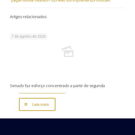
pagar-divida?redirect=%2Fweb%2Fimprensa%2Fnoticias
Artigos relacionados
7 de agosto de 2026
Senado faz esforço concentrado a partir de segunda
Leia mais