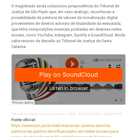
O magistrado ainda colacionou jurisprudência do Tribunal de
Justiça de São Paulo que, em caso análogo, reconheceu a
possibilidade de penhora de valores de monetização digital
provenientes de direitos autorais de titularidade da executada,
que tinha composições musicais postadas em diversas redes
sociais, como YouTube, Instagram, Spotify e SoundCloud. Ainda
cabe recurso da decisão ao Tribunal de Justiça de Santa
Catarina.
Tribunal de Justiça de Santa Catarina – TJSC
·
BOLETIM-TJSC-18AGO25-PENHORA-AI
Fonte oficial:
https://www.tjsc.jus.br/web/imprensa/-/justica-autoriza-
penhora-de-ganhos-de-influenciador-em-redes-sociais-para-