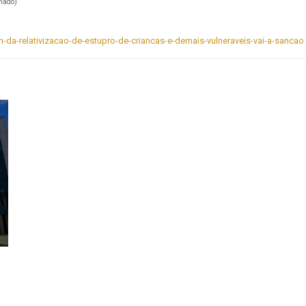
nado)
-da-relativizacao-de-estupro-de-criancas-e-demais-vulneraveis-vai-a-sancao
o