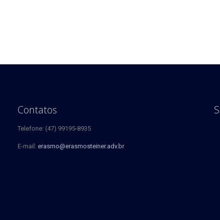
Contatos
S
Telefone: (47) 99195-8935
E-mail:
erasmo@erasmosteiner.adv.br