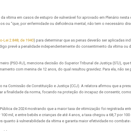
da vítima em casos de estupro de vulnerável foi aprovado em Plenário nesta q
os ou “
que, por
enfermidade ou deficiência mental, não tem o necessário disc
o-Lei 2.848, de 1940
) para determinar que as penas deverão ser aplicadas in
ódigo prevê a penalidade independentemente do consentimento da vítima ou do
rneiro (PSD-RJ), menciona decisão do Superior Tribunal de Justiça (STJ), que t
namento com menina de 12 anos, do qual resultou gravidez. Para ela, não se
o na Comissão de Constituição e Justiça (CCJ). A relatora afirmou que a presu
ar a finalidade da norma, focando na proteção do incapaz de consentir, como
Pública de 2024 mostrando que a maior taxa de vitimização foi registrada ent
r 100 mil, e entre bebês e crianças de até 4 anos, a taxa chegou a 68,7 por 1
s quanto à vulnerabilidade da vítima e garanta maior efetividade no combate à 