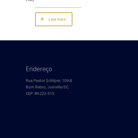
Leia mais
Endereço
Rua Pastor Schliper, 109-B
Bom Retiro, Joinville/SC.
CEP: 89.222-515.