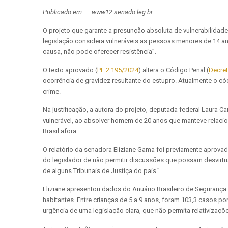
Publicado em: — www12.senado.leg.br
O projeto que garante a presunção absoluta de vulnerabilidade 
legislação considera vulneráveis as pessoas menores de 14 an
causa, não pode oferecer resistência”.
O texto aprovado (
PL 2.195/2024
) altera o Código Penal (
Decret
ocorrência de gravidez resultante do estupro. Atualmente o c
crime.
Na justificação, a autora do projeto, deputada federal Laura Ca
vulnerável, ao absolver homem de 20 anos que manteve relacio
Brasil afora.
O relatório da senadora Eliziane Gama foi previamente aprovad
do legislador de não permitir discussões que possam desvirtu
de alguns Tribunais de Justiça do país.”
Eliziane apresentou dados do Anuário Brasileiro de Segurança 
habitantes. Entre crianças de 5 a 9 anos, foram 103,3 casos po
urgência de uma legislação clara, que não permita relativizaçõe