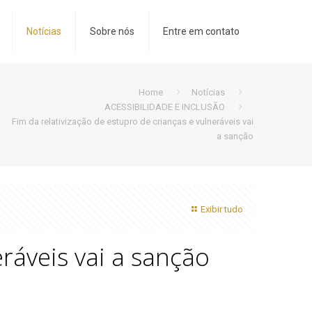
Notícias
Sobre nós
Entre em contato
Home
Notícias
ACESSIBILIDADE E INCLUSÃO
Fim da relativização de estupro de crianças e vulneráveis vai
a sanção
Exibir tudo
eráveis vai a sanção