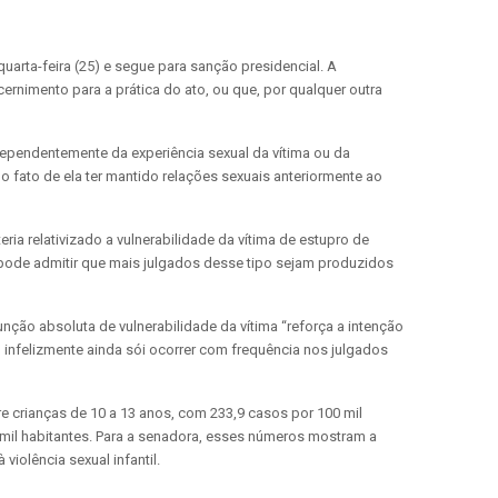
uarta-feira (25) e segue para sanção presidencial. A
ernimento para a prática do ato, ou que, por qualquer outra
dependentemente da experiência sexual da vítima ou da
 fato de ela ter mantido relações sexuais anteriormente ao
eria relativizado a vulnerabilidade da vítima de estupro de
 pode admitir que mais julgados desse tipo sejam produzidos
nção absoluta de vulnerabilidade da vítima “reforça a intenção
 infelizmente ainda sói ocorrer com frequência nos julgados
re crianças de 10 a 13 anos, com 233,9 casos por 100 mil
00 mil habitantes. Para a senadora, esses números mostram a
violência sexual infantil.