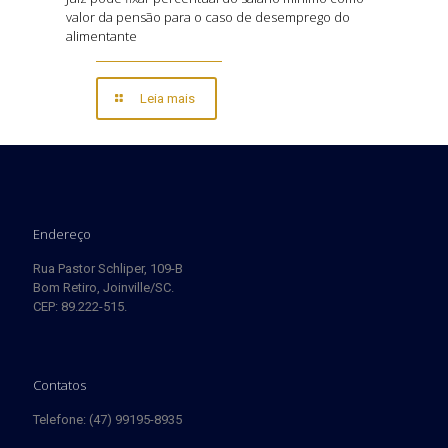
valor da pensão para o caso de desemprego do
alimentante
Leia mais
Endereço
Rua Pastor Schliper, 109-B
Bom Retiro, Joinville/SC.
CEP: 89.222-515.
Contatos
Telefone: (47) 99195-8935