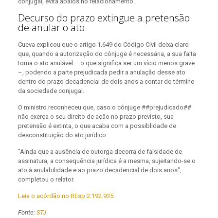
conjugal, evita abalos no relacionamento.
Decurso do prazo extingue a pretensão
de anular o ato
Cueva explicou que o artigo 1.649 do Código Civil deixa claro
que, quando a autorização do cônjuge é necessária, a sua falta
torna o ato anulável – o que significa ser um vício menos grave
–, podendo a parte prejudicada pedir a anulação desse ato
dentro do prazo decadencial de dois anos a contar do término
da sociedade conjugal.
O ministro reconheceu que, caso o cônjuge ##prejudicado##
não exerça o seu direito de ação no prazo previsto, sua
pretensão é extinta, o que acaba com a possiblidade de
desconstituição do ato jurídico.
"Ainda que a ausência de outorga decorra de falsidade de
assinatura, a consequência jurídica é a mesma, sujeitando-se o
ato à anulabilidade e ao prazo decadencial de dois anos",
completou o relator.
Leia o acórdão no REsp 2.192.935
.
Fonte:
STJ