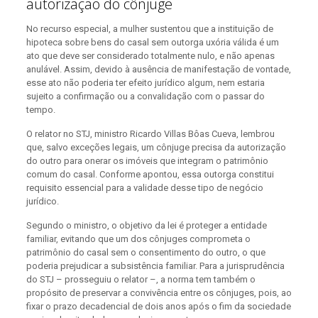
autorização do cônjuge
No recurso especial, a mulher sustentou que a instituição de
hipoteca sobre bens do casal sem outorga uxória válida é um
ato que deve ser considerado totalmente nulo, e não apenas
anulável. Assim, devido à ausência de manifestação de vontade,
esse ato não poderia ter efeito jurídico algum, nem estaria
sujeito a confirmação ou a convalidação com o passar do
tempo.
O relator no STJ, ministro Ricardo Villas Bôas Cueva, lembrou
que, salvo exceções legais, um cônjuge precisa da autorização
do outro para onerar os imóveis que integram o patrimônio
comum do casal. Conforme apontou, essa outorga constitui
requisito essencial para a validade desse tipo de negócio
jurídico.
Segundo o ministro, o objetivo da lei é proteger a entidade
familiar, evitando que um dos cônjuges comprometa o
patrimônio do casal sem o consentimento do outro, o que
poderia prejudicar a subsistência familiar. Para a jurisprudência
do STJ – prosseguiu o relator –, a norma tem também o
propósito de preservar a convivência entre os cônjuges, pois, ao
fixar o prazo decadencial de dois anos após o fim da sociedade