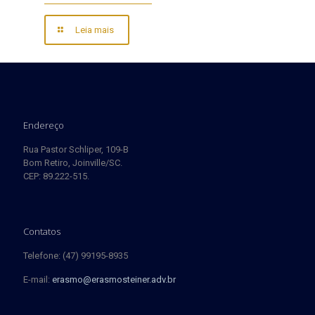
Leia mais
Endereço
Rua Pastor Schliper, 109-B
Bom Retiro, Joinville/SC.
CEP: 89.222-515.
Contatos
Telefone: (47) 99195-8935
E-mail:
erasmo@erasmosteiner.adv.br