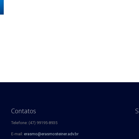
Contatos
S
Telefone: (47) 99195-8935
E-mail:
erasmo@erasmosteiner.adv.br