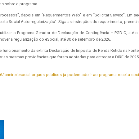
as sobre o programa.
 Processos”, depois em “Requerimentos Web” e em “Solicitar Serviço”. Em s
ceita Social Autorregularização”. Siga as instruções do requerimento, pre
utilizar o Programa Gerador de Declaração de Contingência – PGD-C, até o 
over a regularização do eSocial, até 30 de setembro de 2026.
 funcionamento da extinta Declaração de Imposto de Renda Retido na Fonte – 
otar as mesmas providências que foram adotadas para entregar a DIRF de 2025
26/janeiro/esocial-orgaos-publicos-ja-podem-aderir-ao-programa-receita-soci