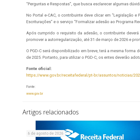
“Perguntas e Respostas”, que busca esclarecer algumas dúvid
No Portal e-CAC, o contribuinte deve clicar em “Legislação e
Escriturações” e o serviço “Formalizar adesão ao Programa Re
Após cumprido o requisito da adesão, o contribuinte deverá 
promover a autorregularização, até 31 de março de 2026 e prom
O PGD-C será disponibilizado em breve, terá a mesma forma de
de 2025. Portanto, para utilizar o PGD-C, os entes deverão ad
Fonte oficial:
https://www.gov.br/receitafederal/pt-br/assuntos/noticias/20
Fonte:
www.gov.br
Artigos relacionados
6 de agosto de 2026