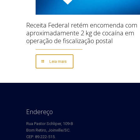
Receita Federal retém encomenda com
aproximadamente 2 kg de cocaína em
operação de fiscalização postal
Leia mais
Endereço
Rua Pastor Schliper, 109-B
Bom Retiro, Joinville/SC.
CEP: 89.222-515.