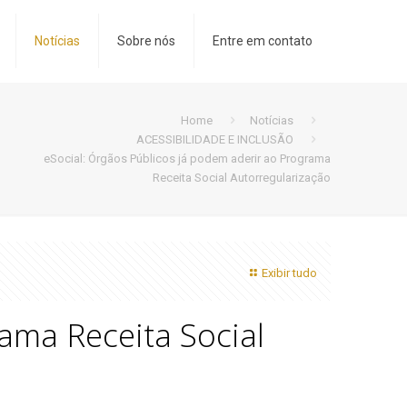
Notícias
Sobre nós
Entre em contato
Home
Notícias
ACESSIBILIDADE E INCLUSÃO
eSocial: Órgãos Públicos já podem aderir ao Programa
Receita Social Autorregularização
Exibir tudo
ama Receita Social