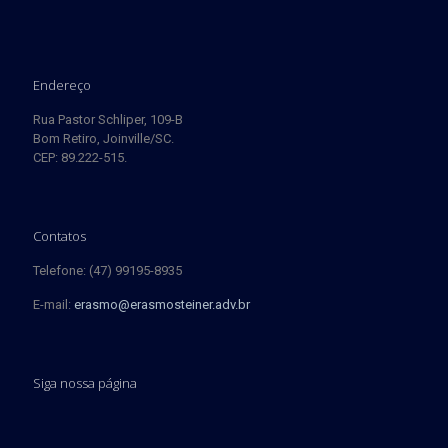
Endereço
Rua Pastor Schliper, 109-B
Bom Retiro, Joinville/SC.
CEP: 89.222-515.
Contatos
Telefone: (47) 99195-8935
E-mail:
erasmo@erasmosteiner.adv.br
Siga nossa página