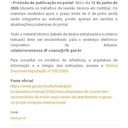
•
Previsão de publicação no portal
: Até o dia
12 de junho de
2026
(durante os trabalhos da reunião técnica em Curitiba). Os
materiais recebidos após o prazo limite de 3 de junho ainda
serão integrados ao website, porém apenas em versões e
atualizações posteriores do portal.
Todo o material técnico (tabela de dados estruturados e roteiros
textuais) deve ser encaminhado para o endereço eletrônico
corporativo da Aduana:
relatorioremessa.df.coana@rfb.gov.br
.
Para consultar os modelos de referência, a arquitetura de
informação e a íntegra das instruções, acesse a
Notícia
Siscomex Importação nº 052/2026
.
Fonte oficial:
https://www.gov.br/receitafederal/pt-
br/assuntos/noticias/2026/maio/empresas-de-courier-tem-
oportunidade-de-incluir-seus-canais-de-atendimento-e-guias-
no-portal-compras-internacionais
Fonte:
www.gov.br