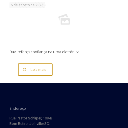
5 de agosto de 2026
Davi reforça confiança na urna eletrônica
Leia mais
Endereço
Rua Pastor Schliper, 109-B
Bom Retiro, Joinville/SC.