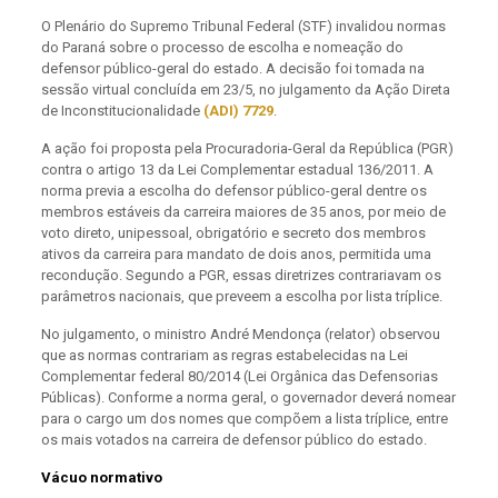
O Plenário do Supremo Tribunal Federal (STF) invalidou normas
do Paraná sobre o processo de escolha e nomeação do
defensor público-geral do estado. A decisão foi tomada na
sessão virtual concluída em 23/5, no julgamento da Ação Direta
de Inconstitucionalidade
(ADI) 7729
.
A ação foi proposta pela Procuradoria-Geral da República (PGR)
contra o artigo 13 da Lei Complementar estadual 136/2011. A
norma previa a escolha do defensor público-geral dentre os
membros estáveis da carreira maiores de 35 anos, por meio de
voto direto, unipessoal, obrigatório e secreto dos membros
ativos da carreira para mandato de dois anos, permitida uma
recondução. Segundo a PGR, essas diretrizes contrariavam os
parâmetros nacionais, que preveem a escolha por lista tríplice.
No julgamento, o ministro André Mendonça (relator) observou
que as normas contrariam as regras estabelecidas na Lei
Complementar federal 80/2014 (Lei Orgânica das Defensorias
Públicas). Conforme a norma geral, o governador deverá nomear
para o cargo um dos nomes que compõem a lista tríplice, entre
os mais votados na carreira de defensor público do estado.
Vácuo normativo