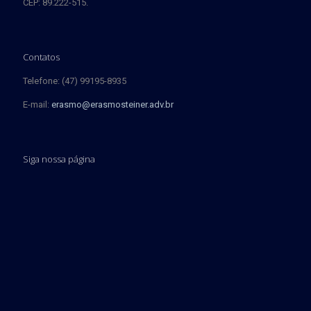
CEP: 89.222-515.
Contatos
Telefone: (47) 99195-8935
E-mail:
erasmo@erasmosteiner.adv.br
Siga nossa página