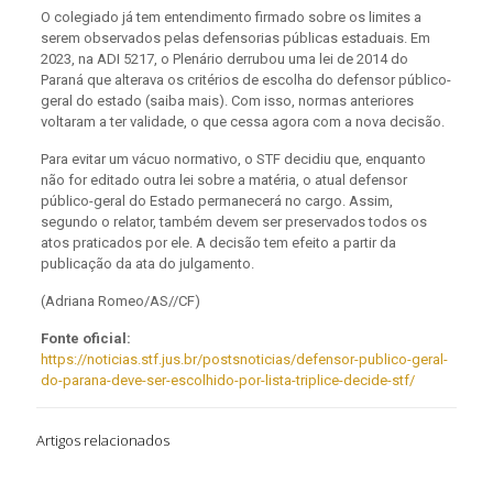
O colegiado já tem entendimento firmado sobre os limites a
serem observados pelas defensorias públicas estaduais. Em
2023, na ADI 5217, o Plenário derrubou uma lei de 2014 do
Paraná que alterava os critérios de escolha do defensor público-
geral do estado (saiba mais). Com isso, normas anteriores
voltaram a ter validade, o que cessa agora com a nova decisão.
Para evitar um vácuo normativo, o STF decidiu que, enquanto
não for editado outra lei sobre a matéria, o atual defensor
público-geral do Estado permanecerá no cargo. Assim,
segundo o relator, também devem ser preservados todos os
atos praticados por ele. A decisão tem efeito a partir da
publicação da ata do julgamento.
(Adriana Romeo/AS//CF)
Fonte oficial:
https://noticias.stf.jus.br/postsnoticias/defensor-publico-geral-
do-parana-deve-ser-escolhido-por-lista-triplice-decide-stf/
Artigos relacionados