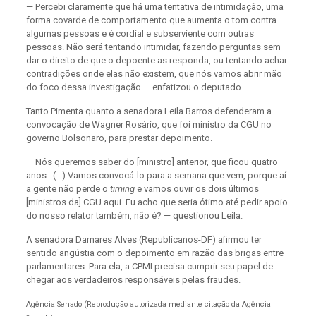
— Percebi claramente que há uma tentativa de intimidação, uma
forma covarde de comportamento que aumenta o tom contra
algumas pessoas e é cordial e subserviente com outras
pessoas. Não será tentando intimidar, fazendo perguntas sem
dar o direito de que o depoente as responda, ou tentando achar
contradições onde elas não existem, que nós vamos abrir mão
do foco dessa investigação — enfatizou o deputado.
Tanto Pimenta quanto a senadora Leila Barros defenderam a
convocação de Wagner Rosário, que foi ministro da CGU no
governo Bolsonaro, para prestar depoimento.
— Nós queremos saber do [ministro] anterior, que ficou quatro
anos. (…) Vamos convocá-lo para a semana que vem, porque aí
a gente não perde o
timing
e vamos ouvir os dois últimos
[ministros da] CGU aqui. Eu acho que seria ótimo até pedir apoio
do nosso relator também, não é? — questionou Leila.
A senadora Damares Alves (Republicanos-DF) afirmou ter
sentido angústia com o depoimento em razão das brigas entre
parlamentares. Para ela, a CPMI precisa cumprir seu papel de
chegar aos verdadeiros responsáveis pelas fraudes.
Agência Senado (Reprodução autorizada mediante citação da Agência