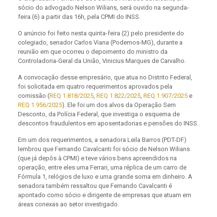
sócio do advogado Nelson Wilians, será ouvido na segunda-
feira (6) a partir das 16h, pela CPMI do INSS.
O anúncio foi feito nesta quinta-feira (2) pelo presidente do
colegiado, senador Carlos Viana (Podemos-MG), durante a
reunião em que ocorreu o depoimento d
o ministro da
Controladoria-Geral da União, Vinicius Marques de Carvalho.
A convocação desse empresário, que atua no Distrito Federal,
foi solicitada em quatro requerimentos aprovados pela
comissão (
REQ 1.818/2025
,
REQ 1.822/2025
,
REQ 1.907/2025
e
REQ 1.956/2025
). Ele foi um dos alvos da Operação Sem
Desconto, da Polícia Federal, que investiga o esquema de
descontos fraudulentos em aposentadorias e pensões do INSS.
Em um dos requerimentos, a senadora Leila Barros (PDT-DF)
lembrou que Fernando Cavalcanti foi sócio de Nelson Wilians
(que já depôs à CPMI) e teve vários bens apreendidos na
operação, entre eles uma Ferrari, uma réplica de um carro de
Fórmula 1, relógios de luxo e uma grande soma em dinheiro. A
senadora também ressaltou que Fernando Cavalcanti é
apontado como sócio e dirigente de empresas que atuam em
áreas conexas ao setor investigado.