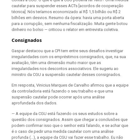
cautelar para suspender esses ACTs [
acordos de cooperação
técnica
]. Nós teríamos economizado aí R$ 1,5 bilhão ou R$ 2
bilhões em desvios. Resumo da ópera: havia uma porta aberta
para a corrupção, sem nenhuma fiscalização. Muita gente botou
dinheiro no bolso — criticou o relator em entrevista coletiva.
Consignados
Gaspar destacou que a CPI tem entre seus desafios investigar
irregularidades com os empréstimos consignados, que, na sua
avaliação, têm uma dimensão muito maior que as
irregularidades nos descontos associativos. Ele sugeriu ao
ministro da CGU a suspensão cautelar desses consignados.
Em resposta,
Vinicius Marques de Carvalho
afirmou que a equipe
da controladoria está fazendo o seu trabalho e que uma
suspensão cautelar pode ocorrer após uma análise
aprofundada dos dados.
— A equipe da CGU está fazendo os seus estudos sobre a
questão dos consignados. Assim que chegar a conclusões que
podem confirmar isso que o senhor está falando, e se achar que
é o caso de pedir uma medida cautelar com uma análise
profunda (…), a equipe da CGU vai fazer esse trabalho. Eu não