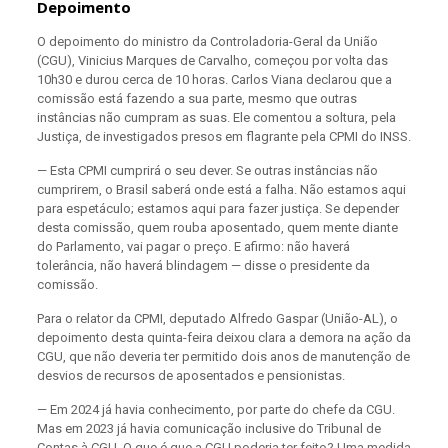
Depoimento
O depoimento do
ministro da Controladoria-Geral da União
(CGU), Vinicius Marques de Carvalho,
começou por volta das
10h30 e durou cerca de 10 horas. Carlos Viana declarou que a
comissão está fazendo a sua parte, mesmo que outras
instâncias não cumpram as suas. Ele comentou a soltura, pela
Justiça, de investigados presos em flagrante pela CPMI do INSS.
— Esta CPMI cumprirá o seu dever. Se outras instâncias não
cumprirem, o Brasil saberá onde está a falha. Não estamos aqui
para espetáculo; estamos aqui para fazer justiça. Se depender
desta comissão, quem rouba aposentado, quem mente diante
do Parlamento, vai pagar o preço. E afirmo: não haverá
tolerância, não haverá blindagem — disse o presidente da
comissão.
Para o relator da CPMI, deputado Alfredo Gaspar (União-AL), o
depoimento desta quinta-feira deixou clara a demora na ação da
CGU, que não deveria ter permitido dois anos de manutenção de
desvios de recursos de aposentados e pensionistas.
— Em 2024 já havia conhecimento, por parte do chefe da CGU.
Mas em 2023 já havia comunicação inclusive do Tribunal de
Contas à CGU. O que é que a CGU poderia ter feito? Uma medida