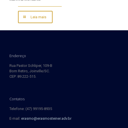
Leia mais
Endereço
Rua Pastor Schliper, 109-B
Bom Retiro, Joinville/SC.
CEP: 89.222-515.
Contatos
Telefone: (47) 99195-8935
E-mail:
erasmo@erasmosteiner.adv.br