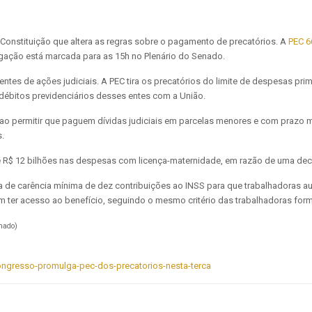
 Constituição que altera as regras sobre o pagamento de precatórios. A
PEC 6
gação está marcada para as 15h no Plenário do Senado.
entes de ações judiciais.
A PEC tira os precatórios do limite de despesas pri
 débitos previdenciários desses entes com a União.
s ao permitir que paguem dívidas judiciais em parcelas menores e com prazo m
s.
R$ 12 bilhões nas despesas com licença-maternidade, em razão de uma deci
ia de carência mínima de dez contribuições ao INSS para que trabalhadoras 
 ter acesso ao benefício, seguindo o mesmo critério das trabalhadoras form
nado)
ongresso-promulga-pec-dos-precatorios-nesta-terca