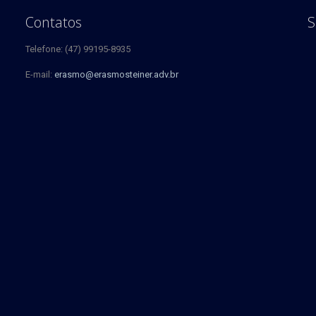
Contatos
S
Telefone: (47) 99195-8935
E-mail:
erasmo@erasmosteiner.adv.br