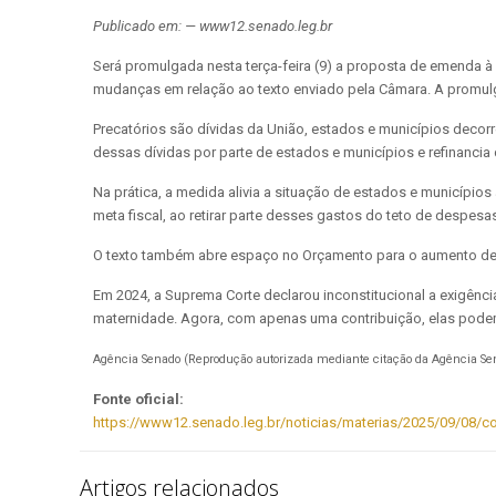
Publicado em: — www12.senado.leg.br
Será promulgada nesta terça-feira (9) a proposta de emenda à
mudanças em relação ao texto enviado pela Câmara. A promul
Precatórios são dívidas da União, estados e municípios decorr
dessas dívidas por parte de estados e municípios e refinancia
Na prática, a medida alivia a situação de estados e município
meta fiscal, ao retirar parte desses gastos do teto de despesa
O texto também abre espaço no Orçamento para o aumento de 
Em 2024, a Suprema Corte declarou inconstitucional a exigênc
maternidade. Agora, com apenas uma contribuição, elas podem
Agência Senado (Reprodução autorizada mediante citação da Agência Se
Fonte oficial:
https://www12.senado.leg.br/noticias/materias/2025/09/08/c
Artigos relacionados