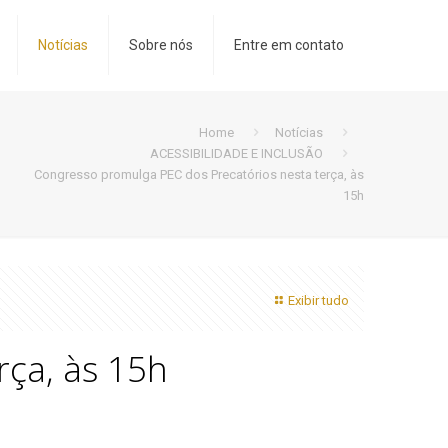
Notícias
Sobre nós
Entre em contato
Home
Notícias
ACESSIBILIDADE E INCLUSÃO
Congresso promulga PEC dos Precatórios nesta terça, às
15h
Exibir tudo
rça, às 15h