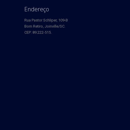
Endereço
Rua Pastor Schliper, 109-B
Bom Retiro, Joinville/SC.
CEP: 89.222-515.