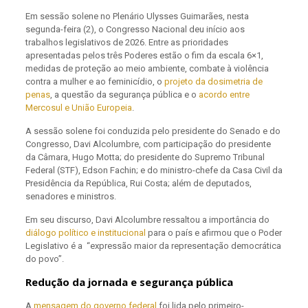
Em sessão solene no Plenário Ulysses Guimarães, nesta
segunda-feira (2), o Congresso Nacional deu início aos
trabalhos legislativos de 2026. Entre as prioridades
apresentadas pelos três Poderes estão o fim da escala 6×1,
medidas de proteção ao meio ambiente, combate à violência
contra a mulher e ao feminicídio, o
projeto da dosimetria de
penas
, a questão da segurança pública e o
acordo entre
Mercosul e União Europeia
.
A sessão solene foi conduzida pelo presidente do Senado e do
Congresso, Davi Alcolumbre, com participação do presidente
da Câmara, Hugo Motta; do presidente do Supremo Tribunal
Federal (STF), Edson Fachin; e do ministro-chefe da Casa Civil da
Presidência da República, Rui Costa; além de deputados,
senadores e ministros.
Em seu discurso, Davi Alcolumbre ressaltou a importância do
diálogo político e institucional
para o país e afirmou que o Poder
Legislativo é a “expressão maior da representação democrática
do povo”.
Redução da jornada e segurança pública
A
mensagem do governo federal
foi lida pelo primeiro-