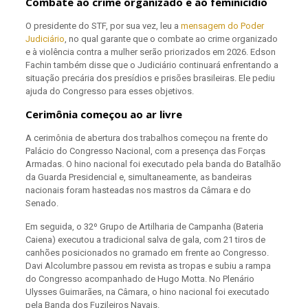
Combate ao crime organizado e ao feminicídio
O presidente do STF, por sua vez, leu a
mensagem do Poder
Judiciário
, no qual garante que o combate ao crime organizado
e à violência contra a mulher serão priorizados em 2026. Edson
Fachin também disse que o Judiciário continuará enfrentando a
situação precária dos presídios e prisões brasileiras. Ele pediu
ajuda do Congresso para esses objetivos.
Cerimônia começou ao ar livre
A cerimônia de abertura dos trabalhos começou na frente do
Palácio do Congresso Nacional, com a presença das Forças
Armadas. O hino nacional foi executado pela banda do Batalhão
da Guarda Presidencial e, simultaneamente, as bandeiras
nacionais foram hasteadas nos mastros da Câmara e do
Senado.
Em seguida, o 32º Grupo de Artilharia de Campanha (Bateria
Caiena) executou a tradicional salva de gala, com 21 tiros de
canhões posicionados no gramado em frente ao Congresso.
Davi Alcolumbre passou em revista as tropas e subiu a rampa
do Congresso acompanhado de Hugo Motta. No Plenário
Ulysses Guimarães, na Câmara, o hino nacional foi executado
pela Banda dos Fuzileiros Navais.