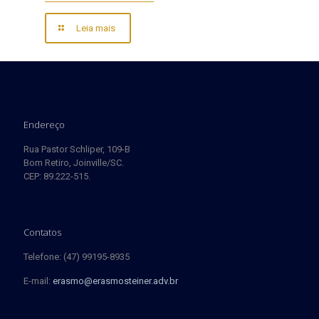
Leia mais
Endereço
Rua Pastor Schliper, 109-B
Bom Retiro, Joinville/SC.
CEP: 89.222-515.
Contatos
Telefone: (47) 99195-8935
E-mail:
erasmo@erasmosteiner.adv.br