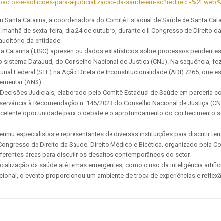
impactos-e-solucoes-para-a-judicializacao-da-saude-em-sc?redirect=%2Fweb
 Santa Catarina, a coordenadora do Comitê Estadual de Saúde de Santa Catari
nhã de sexta-feira, dia 24 de outubro, durante o II Congresso de Direito da
uditório da entidade.
ta Catarina (TJSC) apresentou dados estatísticos sobre processos pendentes
 sistema DataJud, do Conselho Nacional de Justiça (CNJ). Na sequência, fez
unal Federal (STF) na Ação Direta de Inconstitucionalidade (ADI) 7265, que es
uplementar (ANS).
ecisões Judiciais, elaborado pelo Comitê Estadual de Saúde em parceria com
ervância à Recomendação n. 146/2023 do Conselho Nacional de Justiça (CN
“Excelente oportunidade para o debate e o aprofundamento do conhecimento s
uniu especialistas e representantes de diversas instituições para discutir 
o II Congresso de Direito da Saúde, Direito Médico e Bioética, organizado pela
diferentes áreas para discutir os desafios contemporâneos do setor.
ização da saúde até temas emergentes, como o uso da inteligência artificial 
acional, o evento proporcionou um ambiente de troca de experiências e refle