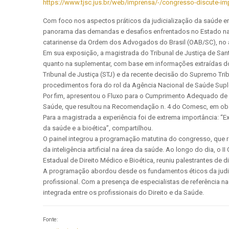
https://www.tjsc.jus.br/web/imprensa/-/congresso-discute-
Com foco nos aspectos práticos da judicialização da saúde em
panorama das demandas e desafios enfrentados no Estado na ma
catarinense da Ordem dos Advogados do Brasil (OAB/SC), no a
Em sua exposição, a magistrada do Tribunal de Justiça de San
quanto na suplementar, com base em informações extraídas do
Tribunal de Justiça (STJ) e da recente decisão do Supremo Trib
procedimentos fora do rol da Agência Nacional de Saúde S
Por fim, apresentou o Fluxo para o Cumprimento Adequado de D
Saúde, que resultou na Recomendação n. 4 do Comesc, em obs
Para a magistrada a experiência foi de extrema importância: 
da saúde e a bioética”, compartilhou.
O painel integrou a programação matutina do congresso, que re
da inteligência artificial na área da saúde. Ao longo do dia, 
Estadual de Direito Médico e Bioética, reuniu palestrantes de 
A programação abordou desde os fundamentos éticos da judicial
profissional. Com a presença de especialistas de referência n
integrada entre os profissionais do Direito e da Saúde.
Fonte: