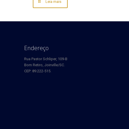
Leia mais
Endereço
Rua Pastor Schliper, 109-B
Bom Retiro, Joinville/SC.
CEP: 89.222-515.