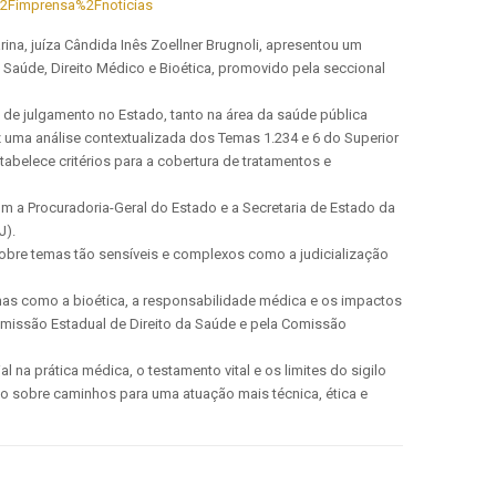
%2Fimprensa%2Fnoticias
na, juíza Cândida Inês Zoellner Brugnoli, apresentou um
 Saúde, Direito Médico e Bioética, promovido pela seccional
 de julgamento no Estado, tanto na área da saúde pública
 uma análise contextualizada dos Temas 1.234 e 6 do Superior
tabelece critérios para a cobertura de tratamentos e
 a Procuradoria-Geral do Estado e a Secretaria de Estado da
J).
obre temas tão sensíveis e complexos como a judicialização
temas como a bioética, a responsabilidade médica e os impactos
 Comissão Estadual de Direito da Saúde e pela Comissão
na prática médica, o testamento vital e os limites do sigilo
xão sobre caminhos para uma atuação mais técnica, ética e