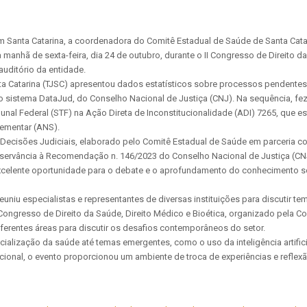
 Santa Catarina, a coordenadora do Comitê Estadual de Saúde de Santa Catari
nhã de sexta-feira, dia 24 de outubro, durante o II Congresso de Direito da
uditório da entidade.
ta Catarina (TJSC) apresentou dados estatísticos sobre processos pendentes
 sistema DataJud, do Conselho Nacional de Justiça (CNJ). Na sequência, fez
unal Federal (STF) na Ação Direta de Inconstitucionalidade (ADI) 7265, que es
uplementar (ANS).
ecisões Judiciais, elaborado pelo Comitê Estadual de Saúde em parceria com
ervância à Recomendação n. 146/2023 do Conselho Nacional de Justiça (CN
“Excelente oportunidade para o debate e o aprofundamento do conhecimento s
uniu especialistas e representantes de diversas instituições para discutir 
o II Congresso de Direito da Saúde, Direito Médico e Bioética, organizado pela
diferentes áreas para discutir os desafios contemporâneos do setor.
ização da saúde até temas emergentes, como o uso da inteligência artificial 
acional, o evento proporcionou um ambiente de troca de experiências e refle