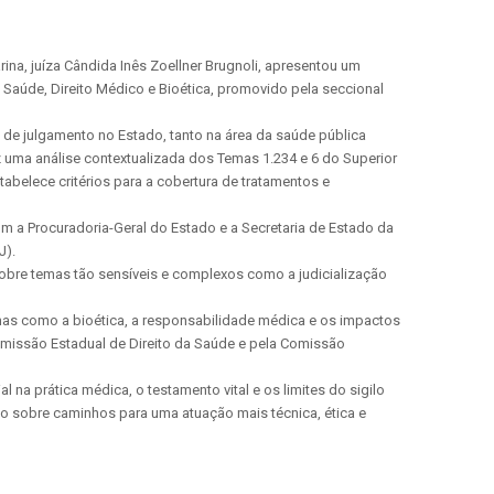
na, juíza Cândida Inês Zoellner Brugnoli, apresentou um
 Saúde, Direito Médico e Bioética, promovido pela seccional
 de julgamento no Estado, tanto na área da saúde pública
 uma análise contextualizada dos Temas 1.234 e 6 do Superior
tabelece critérios para a cobertura de tratamentos e
 a Procuradoria-Geral do Estado e a Secretaria de Estado da
J).
obre temas tão sensíveis e complexos como a judicialização
temas como a bioética, a responsabilidade médica e os impactos
 Comissão Estadual de Direito da Saúde e pela Comissão
na prática médica, o testamento vital e os limites do sigilo
xão sobre caminhos para uma atuação mais técnica, ética e