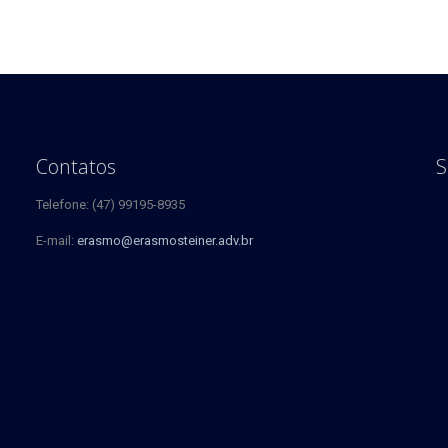
Contatos
S
Telefone: (47) 99195-8935
E-mail:
erasmo@erasmosteiner.adv.br