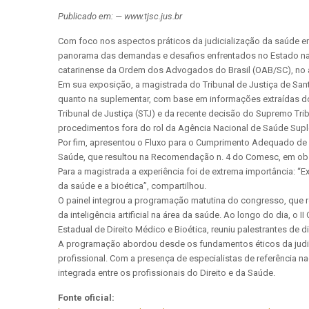
Publicado em: — www.tjsc.jus.br
Com foco nos aspectos práticos da judicialização da saúde em
panorama das demandas e desafios enfrentados no Estado na ma
catarinense da Ordem dos Advogados do Brasil (OAB/SC), no a
Em sua exposição, a magistrada do Tribunal de Justiça de San
quanto na suplementar, com base em informações extraídas do
Tribunal de Justiça (STJ) e da recente decisão do Supremo Trib
procedimentos fora do rol da Agência Nacional de Saúde S
Por fim, apresentou o Fluxo para o Cumprimento Adequado de D
Saúde, que resultou na Recomendação n. 4 do Comesc, em obs
Para a magistrada a experiência foi de extrema importância: 
da saúde e a bioética”, compartilhou.
O painel integrou a programação matutina do congresso, que re
da inteligência artificial na área da saúde. Ao longo do dia, 
Estadual de Direito Médico e Bioética, reuniu palestrantes de 
A programação abordou desde os fundamentos éticos da judicial
profissional. Com a presença de especialistas de referência n
integrada entre os profissionais do Direito e da Saúde.
Fonte oficial: