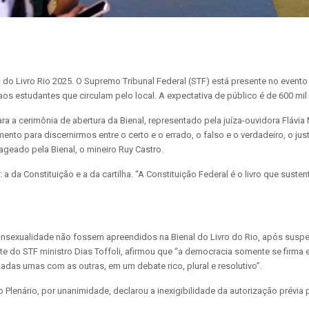
al do Livro Rio 2025. O Supremo Tribunal Federal (STF) está presente no event
aos estudantes que circulam pelo local. A expectativa de público é de 600 mil 
a a cerimônia de abertura da Bienal, representado pela juíza-ouvidora Flávia
nto para discernirmos entre o certo e o errado, o falso e o verdadeiro, o jus
ageado pela Bienal, o mineiro Ruy Castro.
as: a da Constituição e a da cartilha. “A Constituição Federal é o livro que s
ansexualidade não fossem apreendidos na Bienal do Livro do Rio, após suspe
nte do STF ministro Dias Toffoli, afirmou que “a democracia somente se firm
as umas com as outras, em um debate rico, plural e resolutivo”.
Plenário, por unanimidade, declarou a inexigibilidade da autorização prévia p