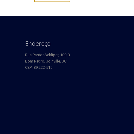
Endereço
Rua Pastor Schliper, 109-B
Bom Retiro, Joinville/SC.
CEP: 89.222-515.