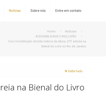
Notícias
Sobre nós
Entre em contato
Home
Notícias
ACESSIBILIDADE E INCLUSÃO
Com Constituição de três metros de altura, STF estreia na
Bienal do Livro no Rio de Janeiro
Exibir tudo
reia na Bienal do Livro