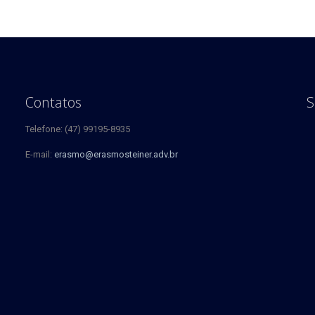
Contatos
S
Telefone: (47) 99195-8935
E-mail:
erasmo@erasmosteiner.adv.br