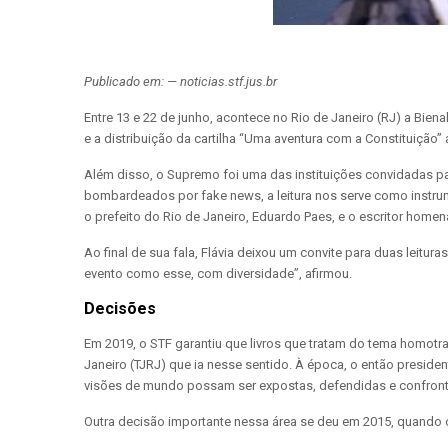
Publicado em: — noticias.stf.jus.br
Entre 13 e 22 de junho, acontece no Rio de Janeiro (RJ) a Bien
e a distribuição da cartilha “Uma aventura com a Constituição” 
Além disso, o Supremo foi uma das instituições convidadas par
bombardeados por fake news, a leitura nos serve como instrume
o prefeito do Rio de Janeiro, Eduardo Paes, e o escritor homen
Ao final de sua fala, Flávia deixou um convite para duas leitur
evento como esse, com diversidade”, afirmou.
Decisões
Em 2019, o STF garantiu que livros que tratam do tema homotr
Janeiro (TJRJ) que ia nesse sentido. À época, o então preside
visões de mundo possam ser expostas, defendidas e confrontad
Outra decisão importante nessa área se deu em 2015, quando o 