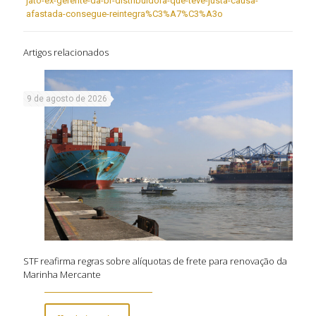
jato-ex-gerente-da-br-distribuidora-que-teve-justa-causa-
afastada-consegue-reintegra%C3%A7%C3%A3o
Artigos relacionados
9 de agosto de 2026
STF reafirma regras sobre alíquotas de frete para renovação da
Marinha Mercante