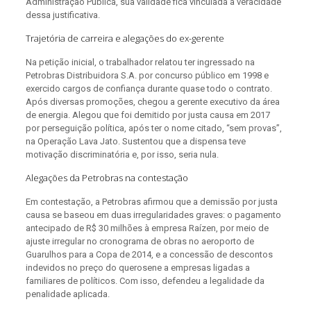
Administração Pública, sua validade fica vinculada à veracidade
dessa justificativa.
Trajetória de carreira e alegações do ex-gerente
Na petição inicial, o trabalhador relatou ter ingressado na
Petrobras Distribuidora S.A. por concurso público em 1998 e
exercido cargos de confiança durante quase todo o contrato.
Após diversas promoções, chegou a gerente executivo da área
de energia. Alegou que foi demitido por justa causa em 2017
por perseguição política, após ter o nome citado, “sem provas”,
na Operação Lava Jato. Sustentou que a dispensa teve
motivação discriminatória e, por isso, seria nula.
Alegações da Petrobras na contestação
Em contestação, a Petrobras afirmou que a demissão por justa
causa se baseou em duas irregularidades graves: o pagamento
antecipado de R$ 30 milhões à empresa Raízen, por meio de
ajuste irregular no cronograma de obras no aeroporto de
Guarulhos para a Copa de 2014, e a concessão de descontos
indevidos no preço do querosene a empresas ligadas a
familiares de políticos. Com isso, defendeu a legalidade da
penalidade aplicada.