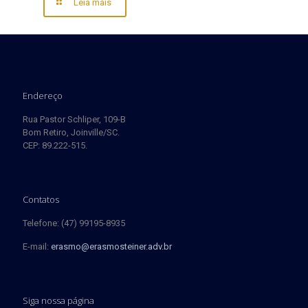
Leia mais
Endereço
Rua Pastor Schliper, 109-B
Bom Retiro, Joinville/SC.
CEP: 89.222-515.
Contatos
Telefone: (47) 99195-8935
E-mail:
erasmo@erasmosteiner.adv.br
Siga nossa página