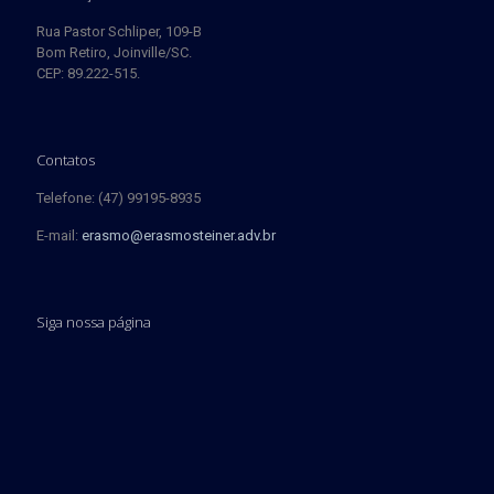
Rua Pastor Schliper, 109-B
Bom Retiro, Joinville/SC.
CEP: 89.222-515.
Contatos
Telefone: (47) 99195-8935
E-mail:
erasmo@erasmosteiner.adv.br
Siga nossa página