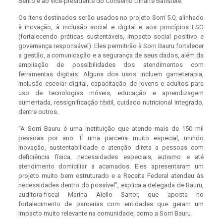
Bento e ao vice-presidente do Conselho Dinarte Batistete.
Os itens destinados serão usados no projeto Sorri 5.0, alinhado
à inovação, à inclusão social e digital e aos princípios ESG
(fortalecendo práticas sustentáveis, impacto social positivo e
governança responsável). Eles permitirão à Sorri Bauru fortalecer
a gestão, a comunicação e a segurança de seus dados, além da
ampliação de possibilidades dos atendimentos com
ferramentas digitais. Alguns dos usos incluem gameterapia,
inclusão escolar digital, capacitação de jovens e adultos para
uso de tecnologias móveis, educação e aprendizagem
aumentada, ressignificação têxtil, cuidado nutricional integrado,
dentre outros.
“A Sorri Bauru é uma instituição que atende mais de 150 mil
pessoas por ano. É uma parceria muito especial, unindo
inovação, sustentabilidade e atenção direta a pessoas com
deficiência física, necessidades especiais, autismo e até
atendimento domiciliar a acamados. Eles apresentaram um
projeto muito bem estruturado e a Receita Federal atendeu às
necessidades dentro do possível”, explica a delegada de Bauru,
auditora-fiscal Marina Aiello Sartor, que aposta no
fortalecimento de parcerias com entidades que geram um
impacto muito relevante na comunidade, como a Sorri Bauru.