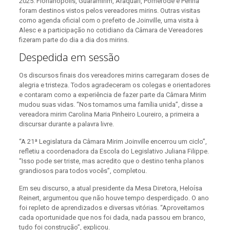
2025. Florianópolis, Guaramirim, Araquari, Pomerode e Penha
foram destinos vistos pelos vereadores mirins. Outras visitas
como agenda oficial com o prefeito de Joinville, uma visita à
Alesc e a participação no cotidiano da Câmara de Vereadores
fizeram parte do dia a dia dos mirins.
Despedida em sessão
Os discursos finais dos vereadores mirins carregaram doses de
alegria e tristeza. Todos agradeceram os colegas e orientadores
e contaram como a experiência de fazer parte da Câmara Mirim
mudou suas vidas. “Nos tornamos uma família unida”, disse a
vereadora mirim Carolina Maria Pinheiro Loureiro, a primeira a
discursar durante a palavra livre.
“A 21ª Legislatura da Câmara Mirim Joinville encerrou um ciclo”,
refletiu a coordenadora da Escola do Legislativo Juliana Filippe.
“Isso pode ser triste, mas acredito que o destino tenha planos
grandiosos para todos vocês”, completou.
Em seu discurso, a atual presidente da Mesa Diretora, Heloísa
Reinert, argumentou que não houve tempo desperdiçado. O ano
foi repleto de aprendizados e diversas vitórias. “Aproveitamos
cada oportunidade que nos foi dada, nada passou em branco,
tudo foi construção”, explicou.