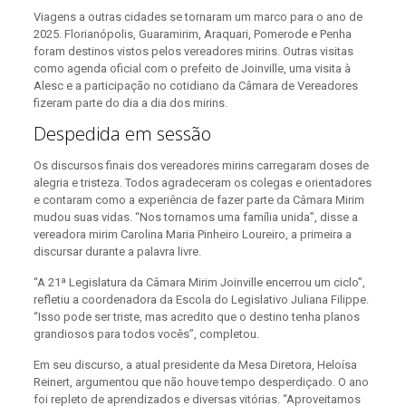
Viagens a outras cidades se tornaram um marco para o ano de
2025. Florianópolis, Guaramirim, Araquari, Pomerode e Penha
foram destinos vistos pelos vereadores mirins. Outras visitas
como agenda oficial com o prefeito de Joinville, uma visita à
Alesc e a participação no cotidiano da Câmara de Vereadores
fizeram parte do dia a dia dos mirins.
Despedida em sessão
Os discursos finais dos vereadores mirins carregaram doses de
alegria e tristeza. Todos agradeceram os colegas e orientadores
e contaram como a experiência de fazer parte da Câmara Mirim
mudou suas vidas. “Nos tornamos uma família unida”, disse a
vereadora mirim Carolina Maria Pinheiro Loureiro, a primeira a
discursar durante a palavra livre.
“A 21ª Legislatura da Câmara Mirim Joinville encerrou um ciclo”,
refletiu a coordenadora da Escola do Legislativo Juliana Filippe.
“Isso pode ser triste, mas acredito que o destino tenha planos
grandiosos para todos vocês”, completou.
Em seu discurso, a atual presidente da Mesa Diretora, Heloísa
Reinert, argumentou que não houve tempo desperdiçado. O ano
foi repleto de aprendizados e diversas vitórias. “Aproveitamos