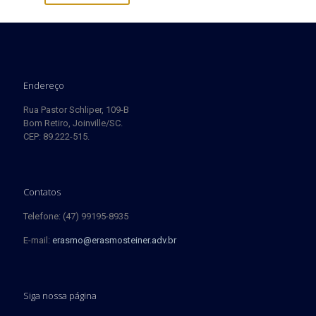
Endereço
Rua Pastor Schliper, 109-B
Bom Retiro, Joinville/SC.
CEP: 89.222-515.
Contatos
Telefone: (47) 99195-8935
E-mail:
erasmo@erasmosteiner.adv.br
Siga nossa página