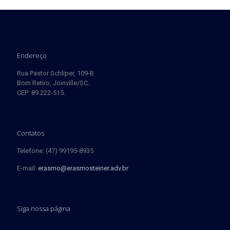
Endereço
Rua Pastor Schliper, 109-B
Bom Retiro, Joinville/SC.
CEP: 89.222-515.
Contatos
Telefone: (47) 99195-8935
E-mail:
erasmo@erasmosteiner.adv.br
Siga nossa página