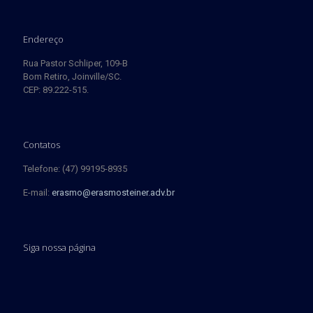
Endereço
Rua Pastor Schliper, 109-B
Bom Retiro, Joinville/SC.
CEP: 89.222-515.
Contatos
Telefone: (47) 99195-8935
E-mail:
erasmo@erasmosteiner.adv.br
Siga nossa página