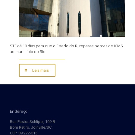
STF dá 10 dias para que o Estado do RJ repasse perdas de ICMS
ao município do Rio
Leia mais
Endereço
Rua Pastor Schliper, 109-B
Bom Retiro, Joinville/SC.
CEP: 89.222-515.